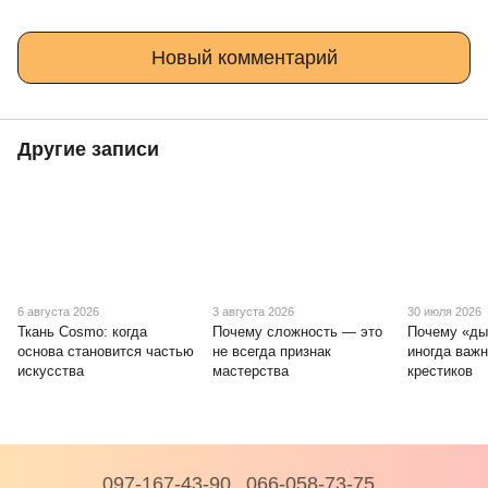
Новый комментарий
Другие записи
6 августа 2026
3 августа 2026
30 июля 2026
Ткань Cosmo: когда
Почему сложность — это
Почему «ды
основа становится частью
не всегда признак
иногда важ
искусства
мастерства
крестиков
097-167-43-90
066-058-73-75