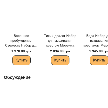
Весеннее
Тихий диалог Набор
Вода Набор 
пробуждение:
для вышивания
вышивани
Свежесть Набор для
крестом Мережка
крестиком Мер
вышивания крестом
К-282
К-275
1 976.00 грн
2 034.00 грн
1 945.00 гр
Мережка К-302
Купить
Купить
Купить
Обсуждение