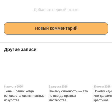
Добавьте первый отзыв
Новый комментарий
Другие записи
6 августа 2026
3 августа 2026
30 июля 2026
Ткань Cosmo: когда
Почему сложность — это
Почему «ды
основа становится частью
не всегда признак
иногда важ
искусства
мастерства
крестиков