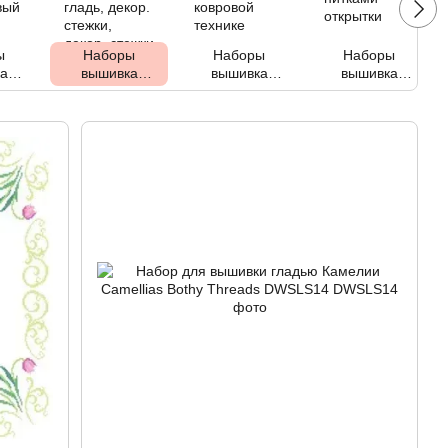
ы
Наборы
Наборы
Наборы
а
вышивка
вышивка
вышивка
и
нитками гладь,
нитками в
нитками
вый
декор. стежки,
ковровой
открытки
к
декор. стежки
технике