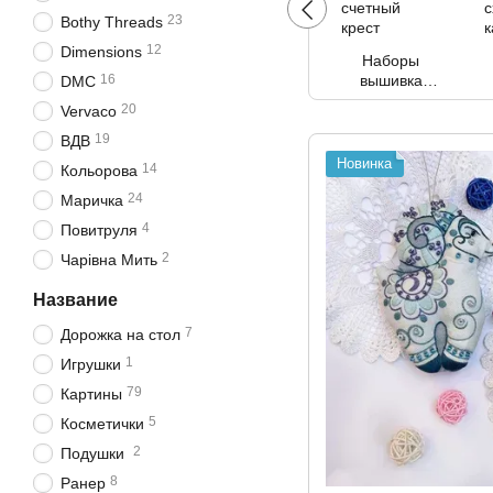
23
Bothy Threads
12
Dimensions
Наборы
16
вышивка
DMC
нитками
20
Vervaco
счетный крест
19
ВДВ
Новинка
14
Кольорова
24
Маричка
4
Повитруля
2
Чарівна Мить
Название
7
Дорожка на стол
1
Игрушки
79
Картины
5
Косметички
2
Подушки
8
Ранер