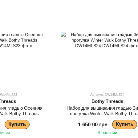
 DW14MLS23
Артикул: DW14MLS24
Threads
Bothy Threads
ния гладью Осенняя
Набор для вышивания гладью З
Walk Bothy Threads
прогулка Winter Walk Bothy Thr
MLS23
DW14MLS24
Купить
Купить
н
1 650.00 грн
личии
В наличии