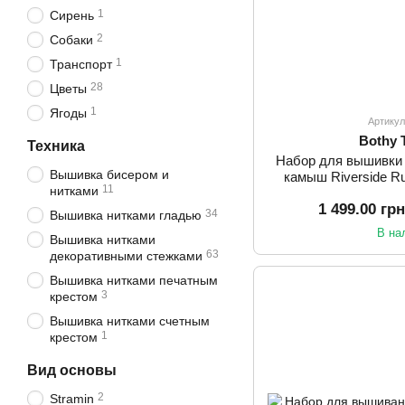
1
Сирень
2
Собаки
1
Транспорт
28
Цветы
1
Ягоды
Артику
Bothy 
Техника
Набор для вышивки
Вышивка бисером и
камыш Riverside R
11
нитками
SS
1 499.00 гр
34
Вышивка нитками гладью
В на
Вышивка нитками
63
декоративными стежками
Вышивка нитками печатным
3
крестом
Вышивка нитками счетным
1
крестом
Вид основы
2
Stramin