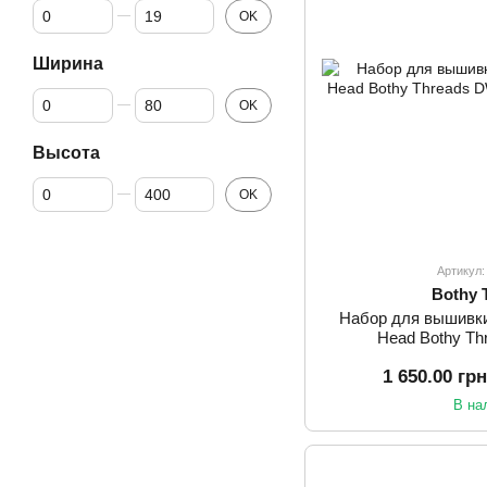
От Количество цветов
До Количество цветов
OK
Ширина
От Ширина
До Ширина
OK
Высота
От Высота
До Высота
OK
Артикул
Bothy 
Набор для вышивк
Head Bothy T
1 650.00 гр
В на