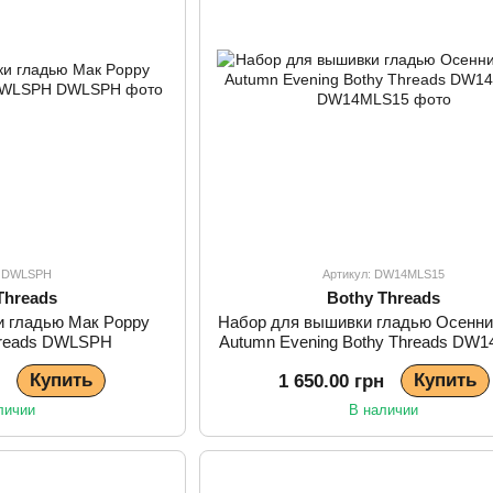
: DWLSPH
Артикул: DW14MLS15
Threads
Bothy Threads
и гладью Мак Poppy
Набор для вышивки гладью Осенни
hreads DWLSPH
Autumn Evening Bothy Threads DW
Купить
Купить
н
1 650.00 грн
личии
В наличии