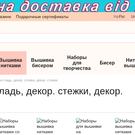
азине
Подарочные сертификаты
Укр
Рус
U
Наборы
Вышивка
Вышивка
Нит
для
Бисер
нитками
бисером
выш
творчества
гладь, декор. стежки, декор. стежки
адь, декор. стежки, декор.