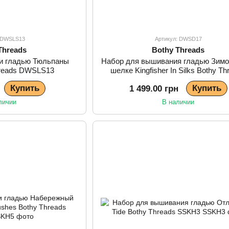
: DWSLS13
Артикул: DWSD17
Threads
Bothy Threads
и гладью Тюльпаны
Набор для вышивания гладью Зимо
Threads DWSLS13
шелке Kingfisher In Silks Bothy Th
DWSD17
Купить
Купить
1 499.00 грн
личии
В наличии