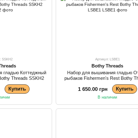
л: SSKH2
Артикул: LSBE1
Threads
Bothy Threads
я гладью Коттеджный
Набор для вышивания гладью О
 Bothy Threads SSKH2
рыбаков Fishermen's Rest Bothy T
LSBE1
Купить
Купить
н
1 650.00 грн
личии
В наличии