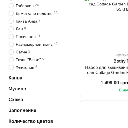
24
Габардин
13
Домоткане полотно
7
Канва Аида
8
Лен
11
Полиэстер
42
Равномерная ткань
2
Сатин
Артику
5
Ткань "Бекки"
Bothy 
Набор для вышивани
5
Флизелин
сад Cottage Garden
Канва
1 499.00 гр
Мулине
В на
Схема
Заполнение
Количество цветов