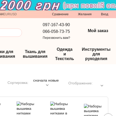
Сравнение
AH
EUR
USD
Желания
Вход
097-167-43-90
Мой заказ
066-058-73-75
Перезвонить вам?
Одежда
Инструменты
ки для
Ткань для
и
для
ивания
вышивания
Текстиль
рукоделия
сначала новые
Сортировка:
Отображение: