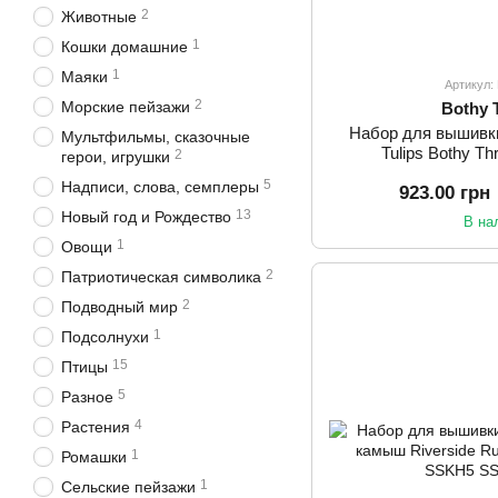
2
Животные
1
Кошки домашние
1
Маяки
Артикул
2
Морские пейзажи
Bothy 
Набор для вышивк
Мультфильмы, сказочные
Tulips Bothy 
2
герои, игрушки
5
Надписи, слова, семплеры
923.00 грн
13
Новый год и Рождество
В на
1
Овощи
2
Патриотическая символика
2
Подводный мир
1
Подсолнухи
15
Птицы
5
Разное
4
Растения
1
Ромашки
1
Сельские пейзажи