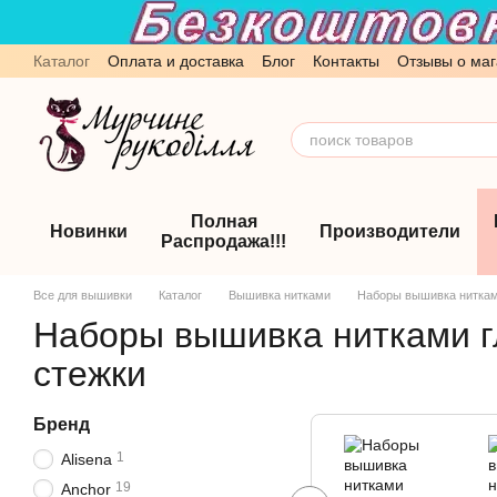
Перейти к основному контенту
Каталог
Оплата и доставка
Блог
Контакты
Отзывы о маг
Обмен и возврат
Пользовательское соглашение
Полная
Новинки
Производители
Распродажа!!!
Все для вышивки
Каталог
Вышивка нитками
Наборы вышивка нитками 
Наборы вышивка нитками гл
стежки
Бренд
1
Alisena
19
Anchor