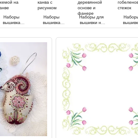
Наборы
Наборы
Наборы для
Набор
вышивка
вышивка
вышивки на
вышивк
нитками со
нитками канва
деревянной
ниткам
схемой на
с рисунком
основе и
гобелено
канве
фанере
стежо