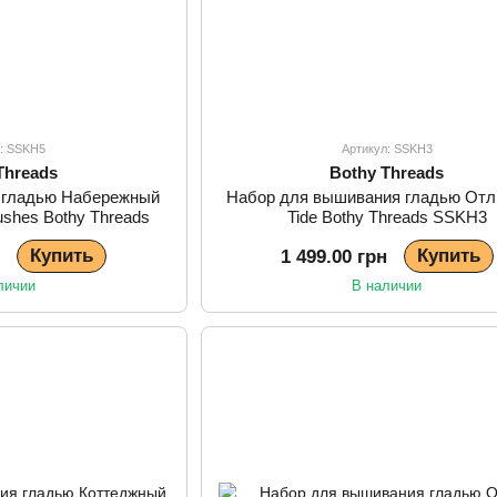
л: SSKH5
Артикул: SSKH3
Threads
Bothy Threads
 гладью Набережный
Набор для вышивания гладью Отл
ushes Bothy Threads
Tide Bothy Threads SSKH3
KH5
Купить
Купить
н
1 499.00 грн
личии
В наличии