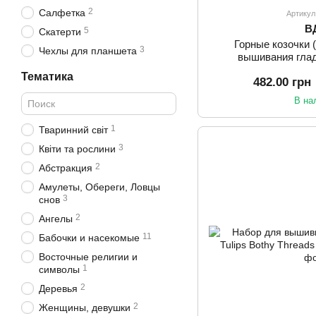
2
Салфетка
Артикул
В
5
Скатерти
Горные козочки 
3
Чехлы для планшета
вышивания гла
Тематика
482.00 грн
В на
1
Тваринний світ
3
Квіти та рослини
2
Абстракция
Амулеты, Обереги, Ловцы
3
снов
2
Ангелы
11
Бабочки и насекомые
Восточные религии и
1
символы
2
Деревья
2
Женщины, девушки