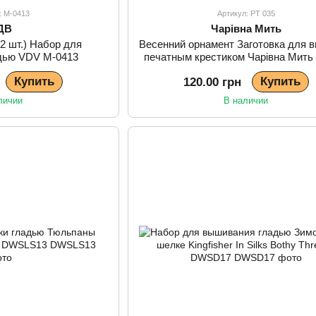
: М-0413
Артикул: РТ 035
ДВ
Чарівна Мить
(2 шт.) Набор для
Весенний орнамент Заготовка для 
дью VDV М-0413
печатным крестиком Чарівна Мить
Купить
Купить
120.00 грн
личии
В наличии