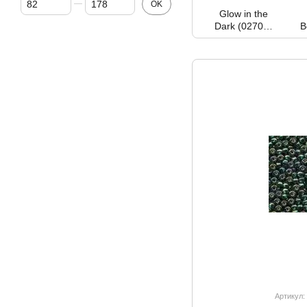
OK
Glow in the
Dark (02700-
B
02799)
Артикул