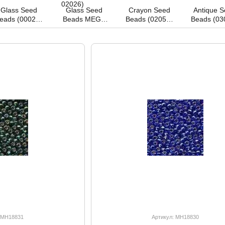
Glass Seed
Glass Seed
Crayon Seed
Antique 
eads (00020-
Beads MEGA
Beads (02058-
Beads (03
02105)
PACK (20020-
02069)
03553
22026)
(00020-02026)
: MH18831
Артикул: MH18830