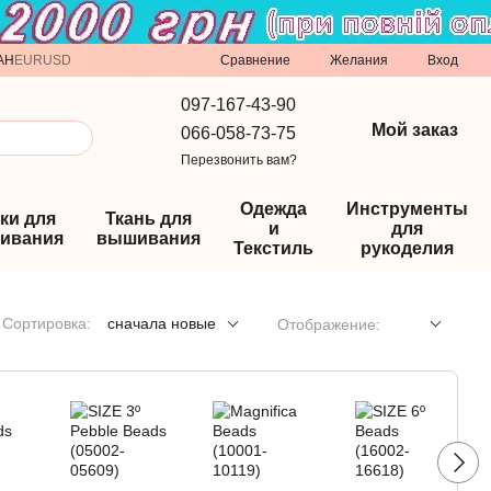
Сравнение
AH
EUR
USD
Желания
Вход
097-167-43-90
Мой заказ
066-058-73-75
Перезвонить вам?
Одежда
Инструменты
ки для
Ткань для
и
для
ивания
вышивания
Текстиль
рукоделия
Сортировка:
сначала новые
Отображение: