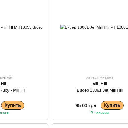
: MH18099
Артикул: MH18081
 Hill
Mill Hill
uby • Mill Hill
Бисер 18081 Jet Mill Hill
Купить
Купить
95.00 грн
личии
В наличии