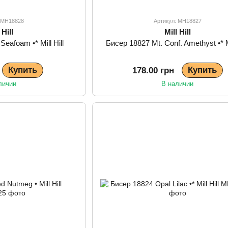
: MH18828
Артикул: MH18827
 Hill
Mill Hill
eafoam •* Mill Hill
Бисер 18827 Mt. Conf. Amethyst •* Mi
Купить
Купить
178.00 грн
личии
В наличии