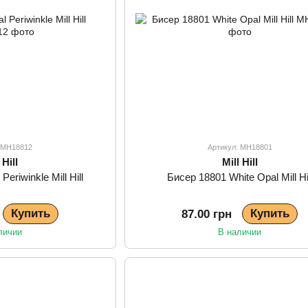
: MH18812
Артикул: MH18801
 Hill
Mill Hill
eriwinkle Mill Hill
Бисер 18801 White Opal Mill Hi
Купить
Купить
87.00 грн
личии
В наличии