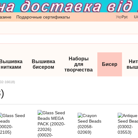
азине
Подарочные сертификаты
Укр
Рус
U
Наборы
Вышивка
Вышивка
Нит
для
Бисер
нитками
бисером
выш
творчества
002-16618)
)