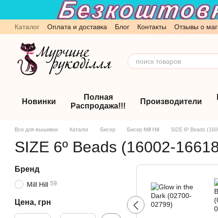
Перейти к основному контенту
Каталог
Оплата и доставка
Блог
Контакты
Отзывы о маг
Обмен и возврат
Пользовательское соглашение
Полная
Новинки
Производители
Распродажа!!!
Все для вышивки
Каталог
Бисер
Бисер Mill Hill
SIZE 6º Beads (16
SIZE 6º Beads (16002-16618
Бренд
59
Mill Hill
Цена, грн
От Цена, грн
До Цена, грн