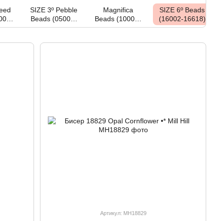
Seed
SIZE 3º Pebble
Magnifica
SIZE 6º Beads
002-
Beads (05002-
Beads (10001-
(16002-16618)
)
05609)
10119)
Артикул: MH18829