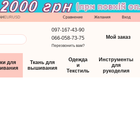
Сравнение
AH
EUR
USD
Желания
Вход
097-167-43-90
Мой заказ
066-058-73-75
Перезвонить вам?
Одежда
Инструменты
ки для
Ткань для
и
для
ивания
вышивания
Текстиль
рукоделия