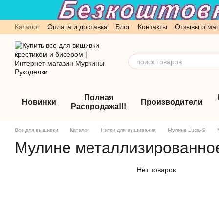
Перейти к основному контенту
Каталог
Оплата и доставка
Блог
Контакты
Отзывы о маг
Обмен и возврат
Пользовательское соглашение
Полная
Новинки
Производители
Распродажа!!!
Все для вышивки
Каталог
Нитки для вышивания
Мулине Luca-S
Мулине металлизированное
Нет товаров