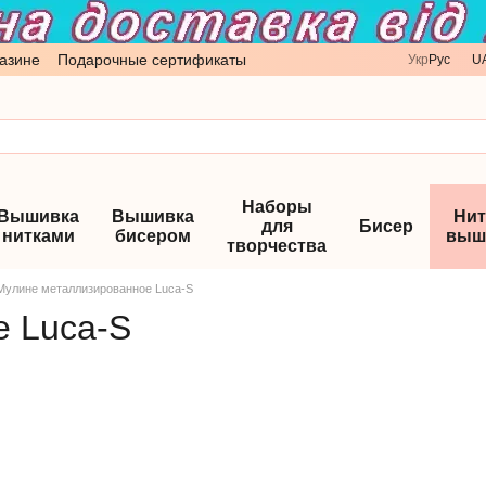
азине
Подарочные сертификаты
Укр
Рус
U
Наборы
Вышивка
Вышивка
Нит
для
Бисер
нитками
бисером
выш
творчества
Мулине металлизированное Luca-S
 Luca-S