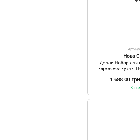
Артику
Нова 
Долли Набор для 
каркасной куклы 
1 688.00 гр
В на