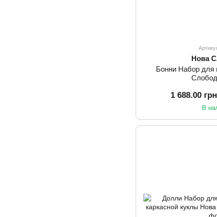
Артику
Нова 
Бонни Набор для
Слобод
1 688.00 гр
В на