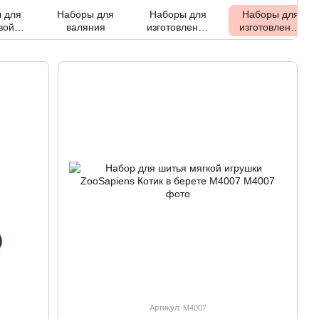
 для
Наборы для
Наборы для
Наборы для
вой
валяния
изготовления
изготовления
 Punch
игрушек
кукол
le
Артикул: М4007