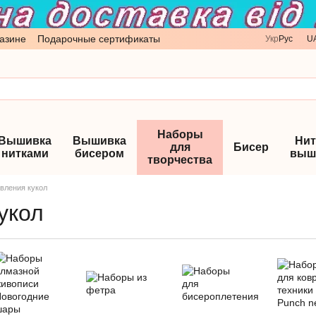
азине
Подарочные сертификаты
Укр
Рус
U
Наборы
Вышивка
Вышивка
Нит
для
Бисер
нитками
бисером
выш
творчества
вления кукол
укол