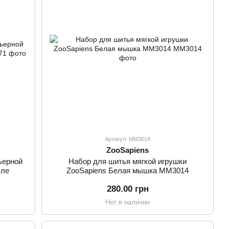
Артикул: ММ3014
ZooSapiens
ьерной
Набор для шитья мягкой игрушки
лле
ZooSapiens Белая мышка ММ3014
280.00 грн
Нет в наличии