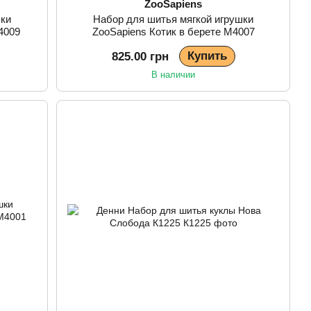
ZooSapiens
шки
Набор для шитья мягкой игрушки
4009
ZooSapiens Котик в берете М4007
Купить
825.00 грн
В наличии