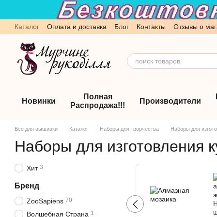
Перейти к основному контенту
Каталог
Оплата и доставка
Блог
Контакты
Отзывы о маг
Обмен и возврат
Пользовательское соглашение
Полная
Новинки
Производители
Распродажа!!!
Все для вышивки
Каталог
Наборы для творчества
Наборы для изгото
Наборы для изготовления к
3
Хит
Бренд
70
ZooSapiens
1
Волшебная Страна