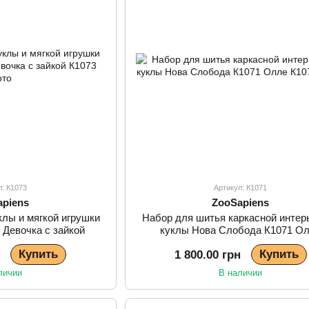
л: К1073
Артикул: К1071
apiens
ZooSapiens
клы и мягкой игрушки
Набор для шитья каркасной интер
 Девочка с зайкой
куклы Нова Слобода К1071 О
Купить
Купить
н
1 800.00 грн
личии
В наличии