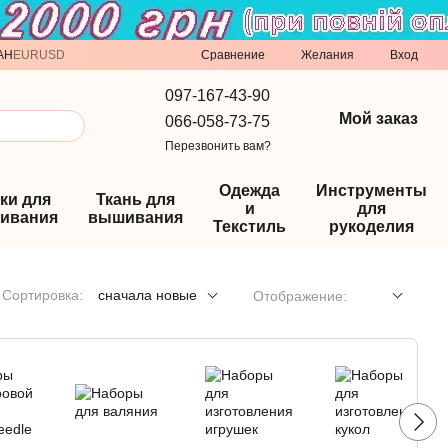
Сравнение
AH
EUR
USD
Желания
Вход
097-167-43-90
Мой заказ
066-058-73-75
Перезвонить вам?
Одежда
Инструменты
ки для
Ткань для
и
для
ивания
вышивания
Текстиль
рукоделия
Сортировка:
сначала новые
Отображение: