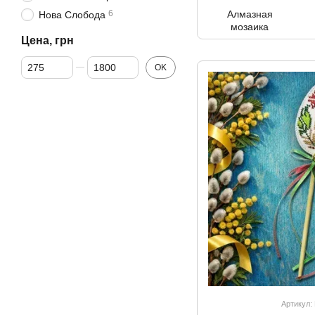
6
Алмазная
Нова Слобода
мозаика
Цена, грн
От Цена, грн
До Цена, грн
OK
Артикул: