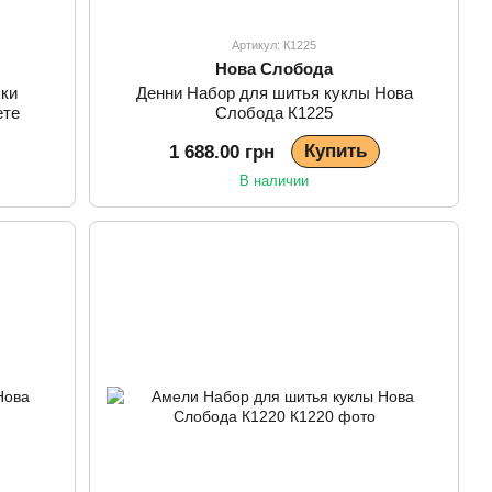
Артикул: К1225
Нова Слобода
шки
Денни Набор для шитья куклы Нова
ете
Слобода К1225
Купить
1 688.00 грн
В наличии