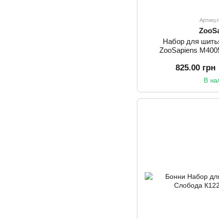
Артику
ZooS
Набор для шить
ZooSapiens М400
825.00 грн
В на