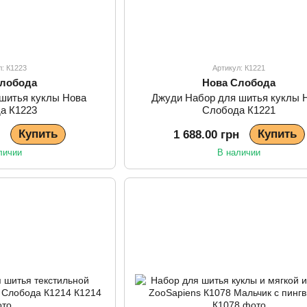
л: К1223
Артикул: К1221
Слобода
Нова Слобода
 шитья куклы Нова
Джуди Набор для шитья куклы 
а К1223
Слобода К1221
Купить
Купить
н
1 688.00 грн
личии
В наличии