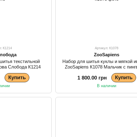
л: К1214
Артикул: К1078
Слобода
ZooSapiens
шитья текстильной
Набор для шитья куклы и мягкой и
Нова Слобода К1214
ZooSapiens К1078 Мальчик с пинг
Купить
Купить
н
1 800.00 грн
личии
В наличии