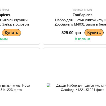
л: М4005
Артикул: М4001
apiens
ZooSapiens
я мягкой игрушки
Набор для шитья мягкой игру
5 Зайка в розовом
ZooSapiens М4001 Бигль в бер
Купить
Купить
825.00 грн
личии
В наличии