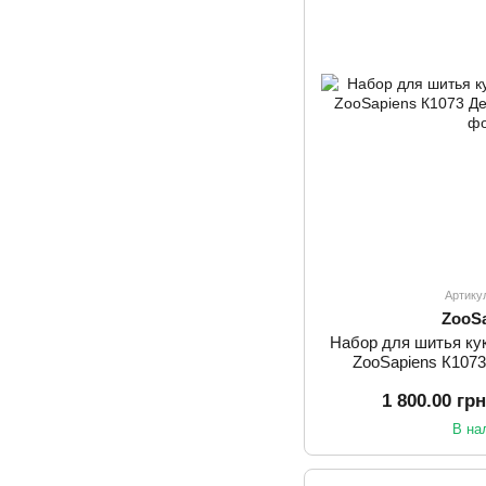
Артику
ZooS
Набор для шитья ку
ZooSapiens К1073
1 800.00 гр
В на