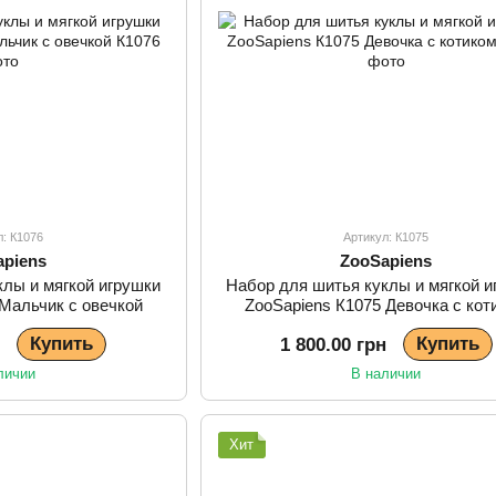
л: К1076
Артикул: К1075
apiens
ZooSapiens
клы и мягкой игрушки
Набор для шитья куклы и мягкой и
 Мальчик с овечкой
ZooSapiens К1075 Девочка с кот
Купить
Купить
н
1 800.00 грн
личии
В наличии
Хит