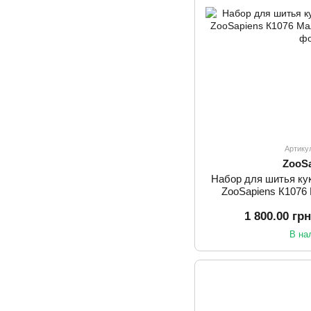
Артику
ZooS
Набор для шитья ку
ZooSapiens К1076
1 800.00 гр
В на