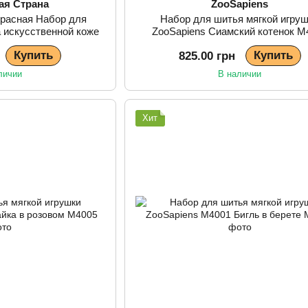
ая Страна
ZooSapiens
красная Набор для
Набор для шитья мягкой игру
 искусственной коже
ZooSapiens Сиамский котенок М
rafts FLBB-189
Купить
Купить
825.00 грн
личии
В наличии
Хит