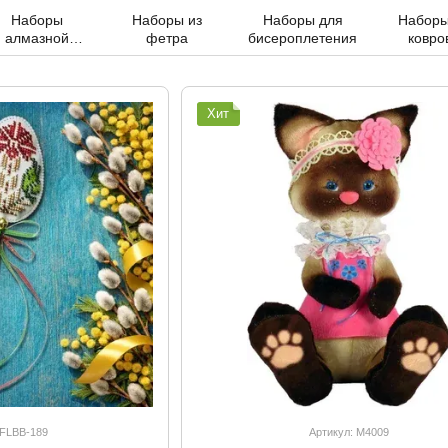
Наборы
Наборы из
Наборы для
Наборы
алмазной
фетра
бисероплетения
ковро
живописи
техники
Новогодние
need
шары
Хит
 FLBB-189
Артикул: М4009