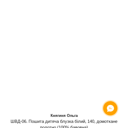
Княгиня Ольга
ШВД-06. Пошита дитяча блузка білий, 140, домоткане
полотно (100% бавовна)