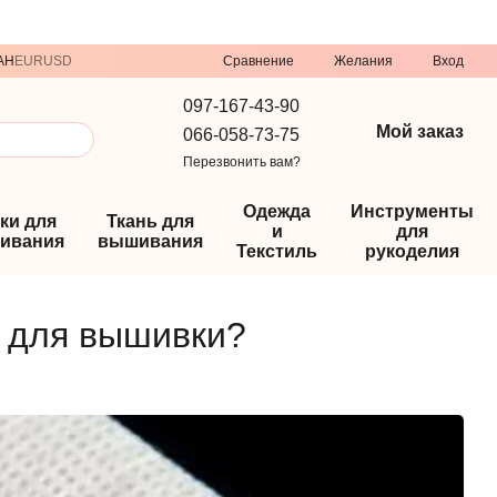
Сравнение
AH
EUR
USD
Желания
Вход
097-167-43-90
Мой заказ
066-058-73-75
Перезвонить вам?
Одежда
Инструменты
ки для
Ткань для
и
для
ивания
вышивания
Текстиль
рукоделия
 для вышивки?