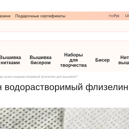
азине
Подарочные сертификаты
Укр
Рус
U
Наборы
Вышивка
Вышивка
Нит
для
Бисер
нитками
бисером
выш
творчества
да нужен водорастворимый флизелин для вышивки?
н водорастворимый флизелин