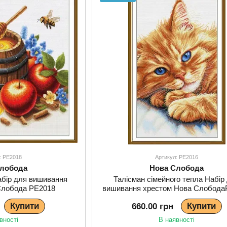
: РЕ2018
Артикул: РЕ2016
Слобода
Нова Слобода
абір для вишивання
Талісман сімейного тепла Набір
Слобода РЕ2018
вишивання хрестом Нова Слобода
Купити
Купити
660.00 грн
вності
В наявності