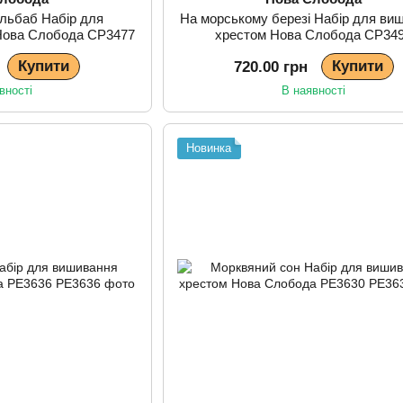
ульбаб Набір для
На морському березі Набір для ви
Нова Слобода СР3477
хрестом Нова Слобода СР34
Купити
Купити
720.00 грн
вності
В наявності
Новинка