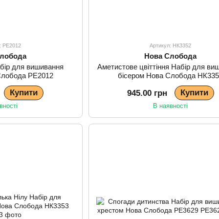
: РЕ2012
Артикул: НК3352
Слобода
Нова Слобода
абір для вишивання
Аметистове цвіттіння Набір для ви
Слобода РЕ2012
бісером Нова Слобода НК33
Купити
Купити
945.00 грн
вності
В наявності