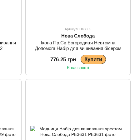
Артикул: НК3355
Нова Слобода
шивання
Ікона Пр.Св.Богородиця Невтомна
52
Допомога Набір для вишивання бісером
Нова Слобода НК3355
Купити
776.25 грн
В наявності