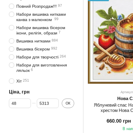
97
Повний Розпродаж!!!
Набори вишивка нитками
99
канва з малюнком
Набори вишивка бісером
7
ікони, релігія, образи
884
Вишивка нитками
992
Вишивка бісером
264
Набори для творчості
Набори для виготовлення
6
ляльок
251
Хіт
Ціна, грн
Артикул
Нова 
Від Ціна, грн
До Ціна, грн
ОК
Яблуневий спас Н
хрестом Нова 
660.00 грн
В ная