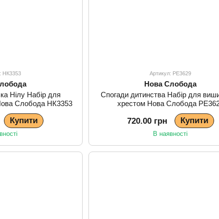
: НК3353
Артикул: РЕ3629
Слобода
Нова Слобода
ка Нілу Набір для
Спогади дитинства Набір для виш
Нова Слобода НК3353
хрестом Нова Слобода РЕ36
Купити
Купити
720.00 грн
вності
В наявності