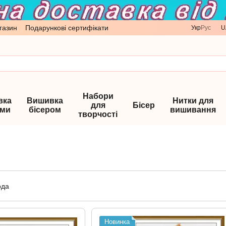
газин
Подарункові сертифікати
Укр
Рус
U
Набори
вка
Вишивка
Нитки для
для
Бісер
ами
бісером
вишивання
творчості
Новинка