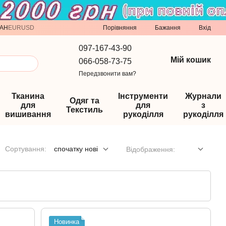
Порівняння
AH
EUR
USD
Бажання
Вхід
097-167-43-90
Мій кошик
066-058-73-75
Передзвонити вам?
Тканина
Інструменти
Журнали
Одяг та
для
для
з
Текстиль
вишивання
рукоділля
рукоділля
Сортування:
спочатку нові
Відображення:
Новинка