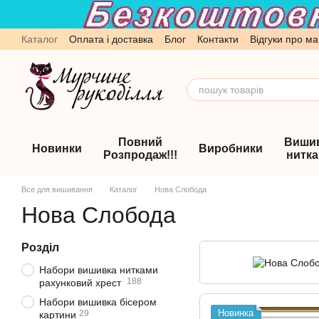
Перейти до основного контенту
Каталог
Оплата і доставка
Блог
Контакти
Відгуки про ма
Обмін та повернення
Угода користувача
Повний
Виши
Новинки
Виробники
Розпродаж!!!
нитк
Все для вишивання
Каталог
Нова Слобода
Нова Слобода
Розділ
Набори вишивка нитками
188
рахунковий хрест
Набори вишивка бісером
Новинка
29
картини