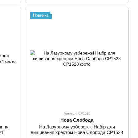
Новинка
Артикул: СР1528
Нова Слобода
ання
На Лазурному узбережжі Набір для
94
вишивання хрестом Нова Слобода СР1528