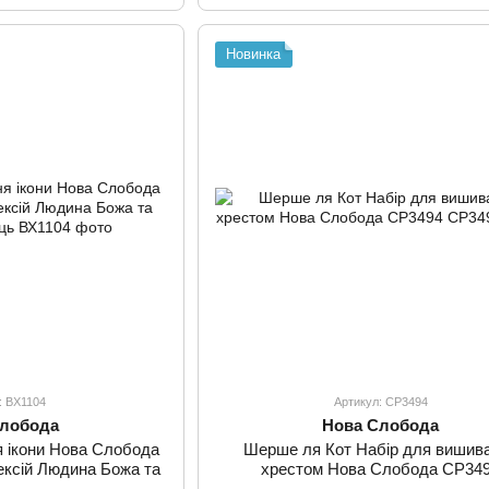
Новинка
: ВХ1104
Артикул: СР3494
Слобода
Нова Слобода
я ікони Нова Слобода
Шерше ля Кот Набір для вишив
ексій Людина Божа та
хрестом Нова Слобода СР34
хоронець