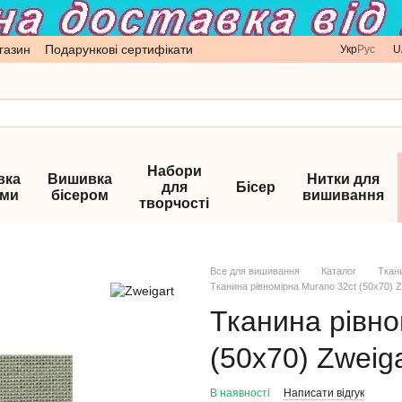
газин
Подарункові сертифікати
Укр
Рус
U
Набори
вка
Вишивка
Нитки для
для
Бісер
ами
бісером
вишивання
творчості
Все для вишивання
Каталог
Ткан
Тканина рівномірна Murano 32ct (50х70) Z
Тканина рівно
(50х70) Zweig
В наявності
Написати відгук