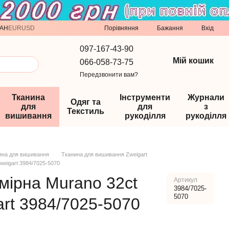
Порівняння
AH
EUR
USD
Бажання
Вхід
097-167-43-90
Мій кошик
066-058-73-75
Передзвонити вам?
Тканина
Інструменти
Журнали
Одяг та
для
для
з
Текстиль
вишивання
рукоділля
рукоділля
ина для вишивання
Тканина для вишивання Zweigart
weigart 3984/7025-5070
мірна Murano 32ct
Артикул
3984/7025-
5070
art 3984/7025-5070