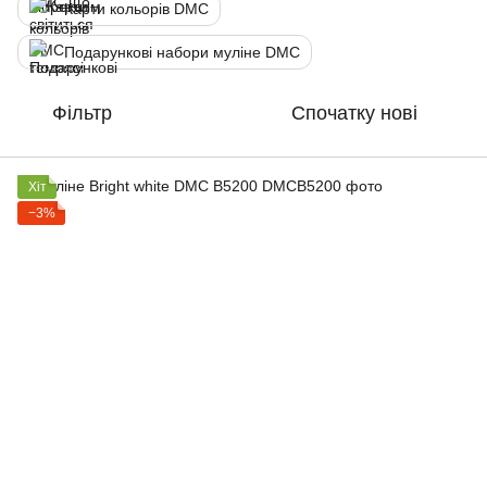
Карти кольорів DMC
Подарункові набори муліне DMC
Фільтр
Спочатку нові
Хіт
−3%