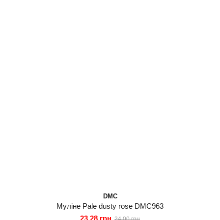
DMC
Муліне Pale dusty rose DMC963
23.28 грн
24.00 грн