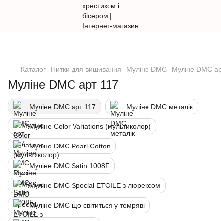
Каталог
Нитки для вишивання
Муліне DMC
Муліне DMC ар
Муліне DMC арт 117
Муліне DMC арт 117
Муліне DMC металік
Муліне Color Variations (мультиколор)
Муліне DMC Pearl Cotton
Муліне DMC Satin 1008F
Муліне DMC Special ETOILE з люрексом
Муліне DMC що світиться у темряві