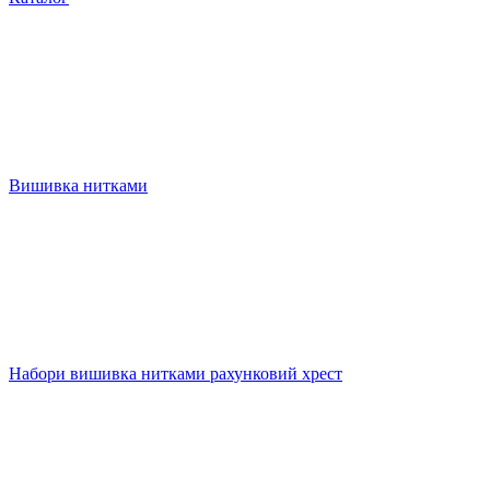
Вишивка нитками
Набори вишивка нитками рахунковий хрест