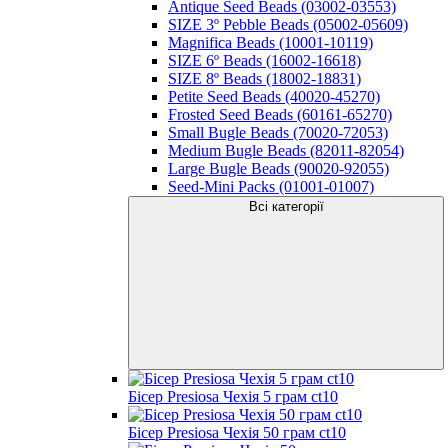
Antique Seed Beads (03002-03553)
SIZE 3º Pebble Beads (05002-05609)
Magnifica Beads (10001-10119)
SIZE 6º Beads (16002-16618)
SIZE 8º Beads (18002-18831)
Petite Seed Beads (40020-45270)
Frosted Seed Beads (60161-65270)
Small Bugle Beads (70020-72053)
Medium Bugle Beads (82011-82054)
Large Bugle Beads (90020-92055)
Seed-Mini Packs (01001-01007)
Всі категорії
Бісер Presiosa Чехія 5 грам ct10
Бісер Presiosa Чехія 50 грам ct10