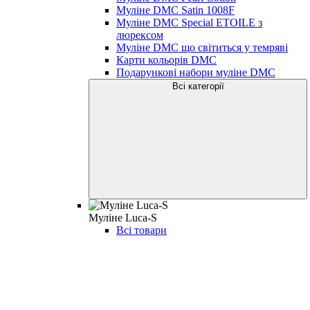
Муліне DMC Satin 1008F
Муліне DMC Special ETOILE з
люрексом
Муліне DMC що світиться у темряві
Карти кольорів DMC
Подарункові набори муліне DMC
Всі категорії
Муліне Luca-S
Всі товари