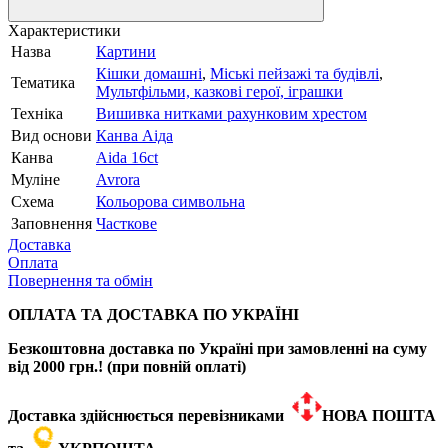
Характеристики
Назва
Картини
Кішки домашні
,
Міські пейзажі та будівлі
,
Тематика
Мультфільми, казкові герої, іграшки
Техніка
Вишивка нитками рахунковим хрестом
Вид основи
Канва Аіда
Канва
Aida 16сt
Муліне
Avrora
Схема
Кольорова символьна
Заповнення
Часткове
Доставка
Оплата
Повернення та обмін
ОПЛАТА ТА ДОСТАВКА ПО УКРАЇНІ
Безкоштовна доставка по Україні при замовленні на суму
від 2000 грн.! (при повній оплаті)
Доставка здійснюється перевізниками
НОВА ПОШТА