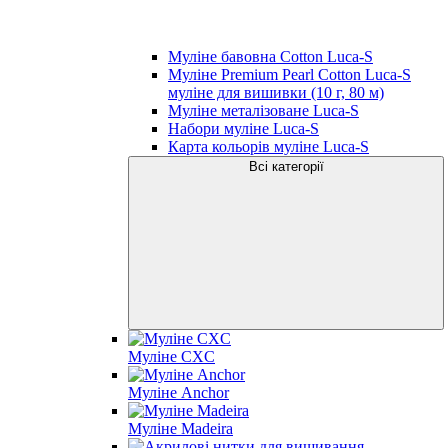
Муліне бавовна Cotton Luca-S
Муліне Premium Pearl Cotton Luca-S
муліне для вишивки (10 г, 80 м)
Муліне металізоване Luca-S
Набори муліне Luca-S
Карта кольорів муліне Luca-S
Всі категорії
Муліне CXC
Муліне Anchor
Муліне Madeira