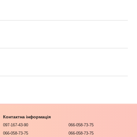
Контактна інформація
097-167-43-90
066-058-73-75
066-058-73-75
066-058-73-75