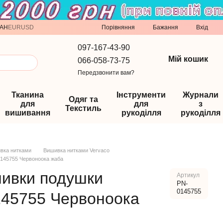
Порівняння
AH
EUR
USD
Бажання
Вхід
097-167-43-90
Мій кошик
066-058-73-75
Передзвонити вам?
Тканина
Інструменти
Журнали
Одяг та
для
для
з
Текстиль
вишивання
рукоділля
рукоділля
вка нитками
Вишивка нитками Vervaco
0145755 Червоноока жаба
шивки подушки
Артикул
PN-
0145755
145755 Червоноока