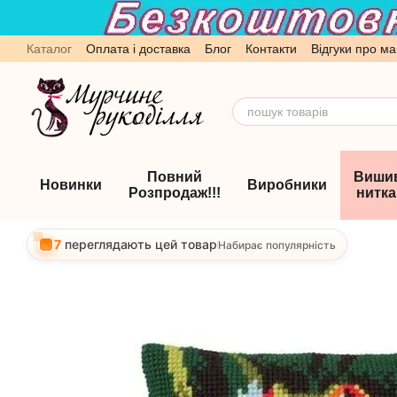
Перейти до основного контенту
Каталог
Оплата і доставка
Блог
Контакти
Відгуки про ма
Обмін та повернення
Угода користувача
Повний
Виши
Новинки
Виробники
Розпродаж!!!
нитк
7
переглядають цей товар
Набирає популярність