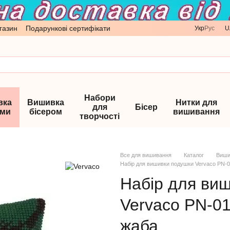
газин
Подарункові сертифікати
Укр
Рус
U
Набори
вка
Вишивка
Нитки для
для
Бісер
ами
бісером
вишивання
творчості
Все для вишивання
Каталог
Виши
Набір для вишивки подушки Vervaco PN-
Набір для ви
Vervaco PN-0
жаба