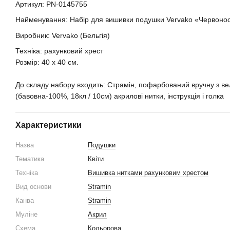
Артикул:
PN-0145755
Найменування: Набір для вишивки подушки Vervako «Червоно
Виробник: Vervako (Бельгія)
Техніка: рахунковий хрест
Розмір: 40 х 40 см.
До складу набору входить: Страмін, пофарбований вручну з в
(бавовна-100%, 18кл / 10см) акрилові нитки, інструкція і голка
Характеристики
Назва
Подушки
Тематика
Квіти
Техніка
Вишивка нитками рахунковим хрестом
Вид основи
Stramin
Канва
Stramin
Муліне
Акрил
Схема
Кольорова