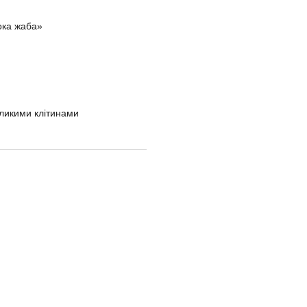
ока жаба»
еликими клітинами