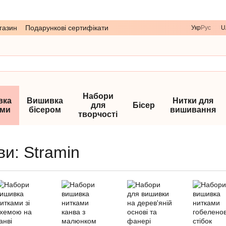
газин
Подарункові сертифікати
Укр
Рус
U
Набори
вка
Вишивка
Нитки для
для
Бісер
ами
бісером
вишивання
творчості
и: Stramin