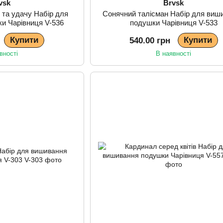
vsk
Brvsk
о та удачу Набір для
Сонячний талісман Набір для виш
и Чарівниця V-536
подушки Чарівниця V-533
Купити
Купити
540.00 грн
вності
В наявності