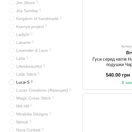
0
Jim Shore
0
Joy Sunday
0
Kingdom of handmade
0
Ksenya project
0
LadyDi
0
Lanarte
Артику
0
Lavender & Lace
Br
0
Lelia
Гуси серед квітів 
подушки Чар
0
Lifeisbeautiful
0
Little Stitch
540.00 грн
9
Luca-S
В ная
0
Lucas Creations (Франция)
0
Magic Cross Stitch
0
Mill Hill
0
Mirabilia Designs
0
Nimuё
0
Nora Corbett