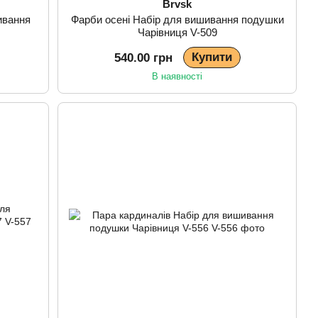
Brvsk
ивання
Фарби осені Набір для вишивання подушки
Чарівниця V-509
Купити
540.00 грн
В наявності