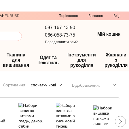
Порівняння
AH
EUR
USD
Бажання
Вхід
097-167-43-90
Мій кошик
066-058-73-75
Передзвонити вам?
Тканина
Інструменти
Журнали
Одяг та
для
для
з
Текстиль
вишивання
рукоділля
рукоділля
Сортування:
спочатку нові
Відображення: