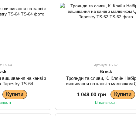
л: TS-64
Артикул: TS-62
vsk
Brvsk
я вишивання на канві з
Троянди та сливи, К. Кляйн Набі
 Tapestry TS-64
вишивання на канві з малюнком 
Tapestry TS-62
Купити
Купити
1 049.00 грн
вності
В наявності