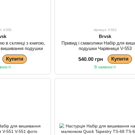
л: V-555
Артикул: V-553
vsk
Brvsk
лю в склянці з книгою,
Привид і смаколики Набір для виш
ля вишивання подушки
подушки Чарівниця V-553
ця V-555
Купити
Купити
540.00 грн
вності
В наявності