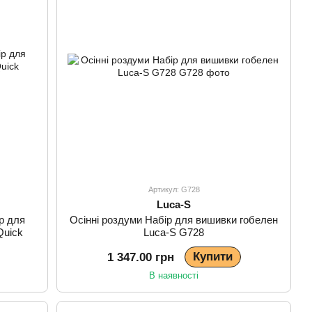
Артикул: G728
Luca-S
р для
Осінні роздуми Набір для вишивки гобелен
Quick
Luca-S G728
Купити
1 347.00 грн
В наявності