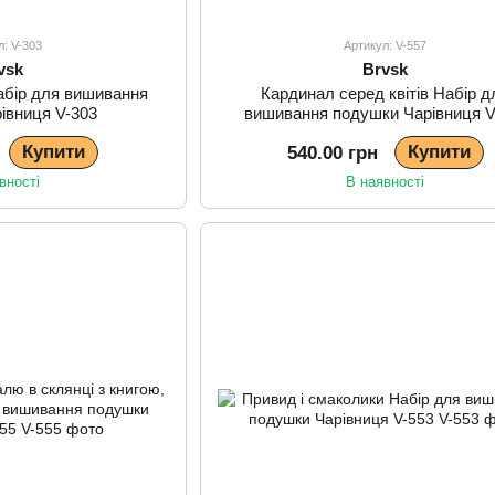
л: V-303
Артикул: V-557
vsk
Brvsk
Набір для вишивання
Кардинал серед квітів Набір д
івниця V-303
вишивання подушки Чарівниця V
Купити
Купити
540.00 грн
вності
В наявності