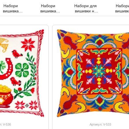
Набори
Набори
Набори для
Набор
вишивка
вишивка
вишивки на
вишивк
нитками зі
нитками канва
дерев'яній
ниткам
схемою на
з малюнком
основі та
гобелено
канві
фанері
стібок
л: V-536
Артикул: V-533