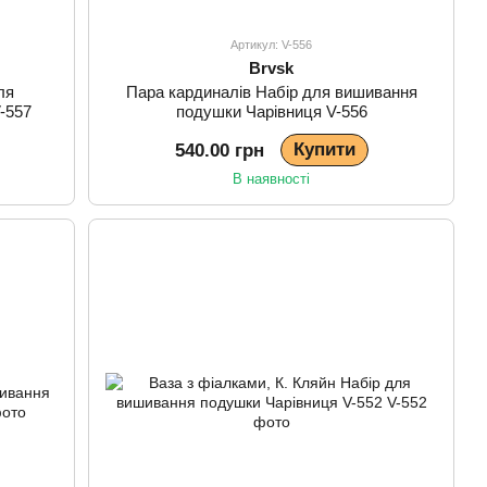
Артикул: V-556
Brvsk
ля
Пара кардиналів Набір для вишивання
-557
подушки Чарівниця V-556
Купити
540.00 грн
В наявності