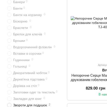
0
Банери
0
Банти
0
Банти на корзинку
0
Біскорню
0
Браслети
0
Брелок для ключів
0
Брошки
0
Водорозчинний флізелін
0
Вставки в сорочки
0
Годинники
Артику
0
Гольниці
Br
0
Декоративний чобіток
Непорочне Серце Мар
0
Дерев'яна підставка
друкованим гобеленом
0
Доріжка на стіл
829.00 грн
0
Заготовки одяг та текстиль
В ная
0
Закладки для книг
2
Звороти для подушок