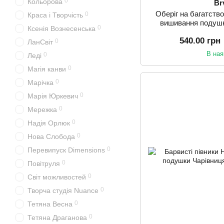
0
Кольорова
Br
Оберіг на багатств
0
Краса і Творчість
вишивання подушк
0
Ксенія Вознесенська
540.00 грн
0
ЛанСвіт
В ная
0
Леді
0
Магія канви
0
Марічка
0
Марія Юркевич
0
Мережка
0
Надія Орлюк
0
Нова Слобода
0
Перевипуск Dimensions
0
Повітруля
0
Світ можливостей
0
Творча студія Nuance
0
Тетяна Весна
0
Тетяна Драганова