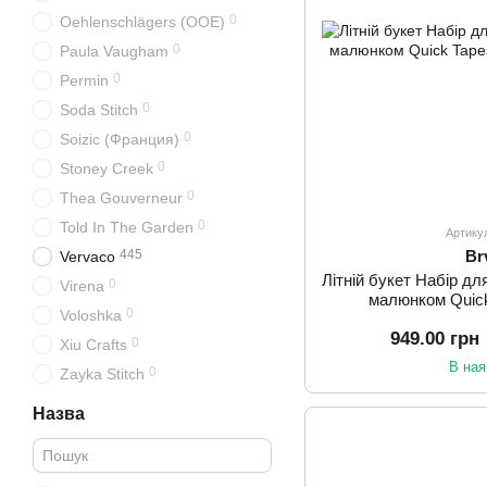
0
Oehlenschlägers (OOE)
0
Paula Vaugham
0
Permin
0
Soda Stitch
0
Soizic (Франция)
0
Stoney Creek
0
Thea Gouverneur
0
Told In The Garden
Артику
445
Br
Vervaco
Літній букет Набір дл
0
Virena
малюнком Quick
0
Voloshka
949.00 грн
0
Xiu Crafts
В ная
0
Zayka Stitch
Назва