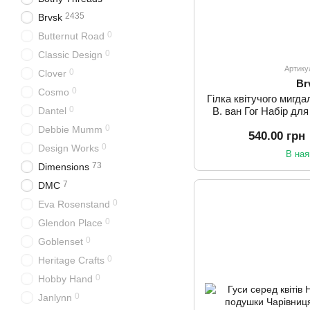
2435
Brvsk
0
Butternut Road
0
Classic Design
Артику
0
Clover
Br
0
Cosmo
Гілка квітучого мигда
0
В. ван Гог Набір д
Dantel
Чарівни
0
Debbie Mumm
540.00 грн
0
Design Works
В ная
73
Dimensions
7
DMC
0
Eva Rosenstand
0
Glendon Place
0
Goblenset
0
Heritage Crafts
0
Hobby Hand
0
Janlynn