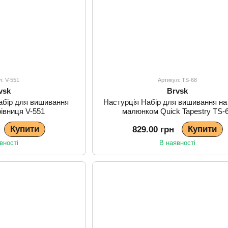
л: V-551
Артикул: TS-68
vsk
Brvsk
Набір для вишивання
Настурція Набір для вишивання на 
івниця V-551
малюнком Quick Tapestry TS-
Купити
Купити
829.00 грн
вності
В наявності