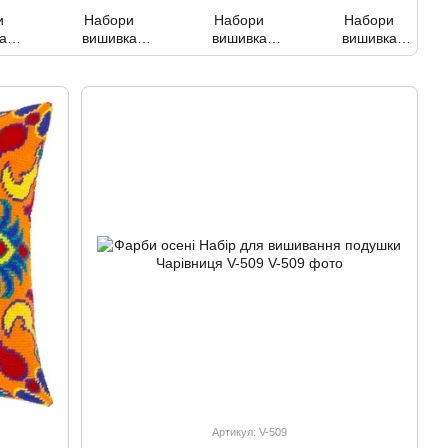
и
Набори
Набори
Набори
а
вишивка
вишивка
вишивка
и
нитками гладь,
нитками в
нитками
вий
декор. стібки
килимовій
листівки
техніці
Артикул: V-509