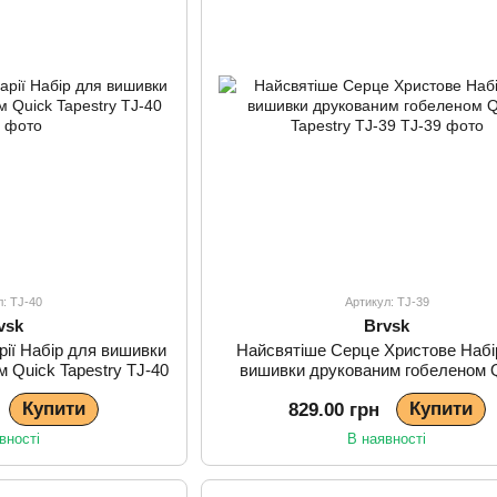
л: TJ-40
Артикул: TJ-39
vsk
Brvsk
ії Набір для вишивки
Найсвятіше Серце Христове Набі
 Quick Tapestry TJ-40
вишивки друкованим гобеленом 
Tapestry TJ-39
Купити
Купити
829.00 грн
вності
В наявності