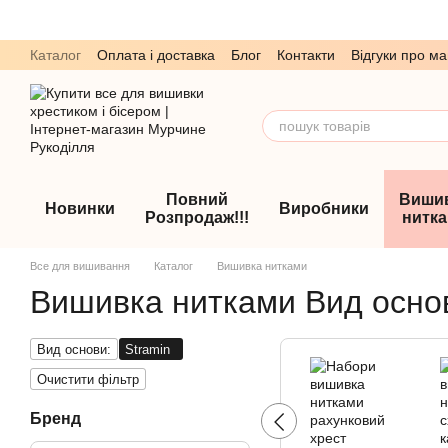
Перейти до основного контенту
Каталог
Оплата і доставка
Блог
Контакти
Відгуки про ма
Обмін та повернення
Угода користувача
Повний
Виши
Новинки
Виробники
Розпродаж!!!
нитк
Все для вишивання
Каталог
Вишивка нитками
Вишивка нитками Вид основ
Вид основи:
Stramin
Очистити фільтр
Бренд