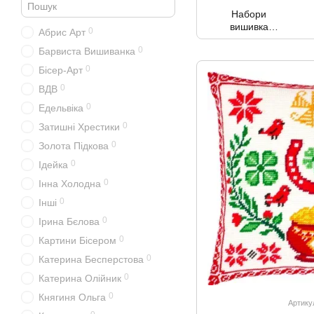
Набори
вишивка
0
Абрис Арт
нитками
0
Барвиста Вишиванка
рахунковий
хрест
0
Бісер-Арт
0
ВДВ
0
Едельвіка
0
Затишні Хрестики
0
Золота Підкова
0
Ідейка
0
Інна Холодна
0
Інші
0
Ірина Бєлова
0
Картини Бісером
0
Катерина Бесперстова
0
Катерина Олійник
0
Княгиня Ольга
Артику