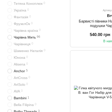
0
Тетяна Коноплюк
0
Україна
Артику
Br
0
Фантазія
Барвисті півники 
0
ФрузелОк
подушки Чар
0
Чарівна країна
540.00 грн
96
Чарівна Мить
В ная
0
Чарівниця
0
Шаменко Наталія
0
Юнона
0
Alisena
5
Anchor
0
ArtCross
0
ArtSolo
0
AVA
1
Bambini
0
Bella Filipina
3
Bothy Threads