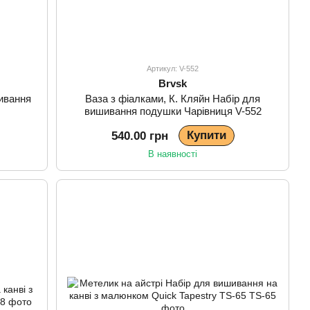
Артикул: V-552
Brvsk
ивання
Ваза з фіалками, К. Кляйн Набір для
вишивання подушки Чарівниця V-552
Купити
540.00 грн
В наявності