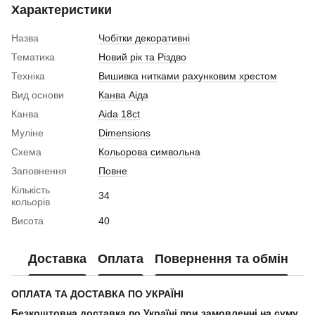
Характеристики
Назва
Чобітки декоративні
Тематика
Новий рік та Різдво
Техніка
Вишивка нитками рахунковим хрестом
Вид основи
Канва Аіда
Канва
Aida 18ct
Муліне
Dimensions
Схема
Кольорова символьна
Заповнення
Повне
Кількість
34
кольорів
Висота
40
Доставка
Оплата
Повернення та обмін
ОПЛАТА ТА ДОСТАВКА ПО УКРАЇНІ
Безкоштовна доставка по Україні при замовленні на суму