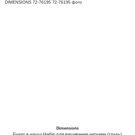
Dimensions
Букет в чашці Набір для вишивання нитками (гладь)