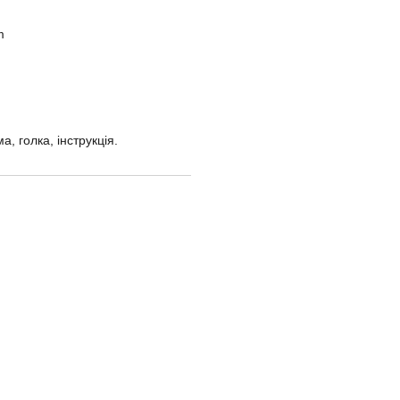
m
а, голка, інструкція.