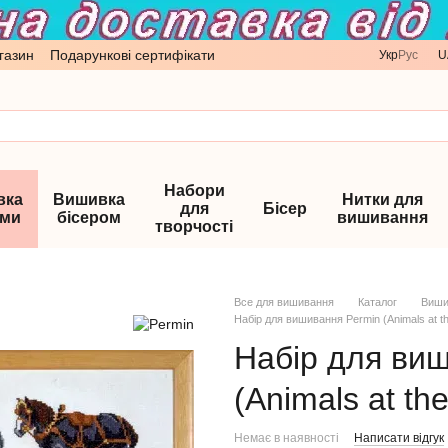
газин
Подарункові сертифікати
Укр
Рус
U
Набори
вка
Вишивка
Нитки для
для
Бісер
ами
бісером
вишивання
творчості
Все для вишивання
Каталог
Виши
Набір для вишивання Permin (Animals at t
Набір для ви
(Animals at th
Немає в наявності
Написати відгук