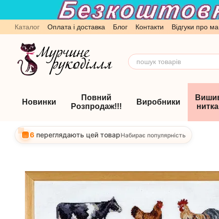
Перейти до основного контенту
Каталог
Оплата і доставка
Блог
Контакти
Відгуки про ма
Обмін та повернення
Угода користувача
Повний
Виши
Новинки
Виробники
Розпродаж!!!
нитк
6
переглядають цей товар
Набирає популярність