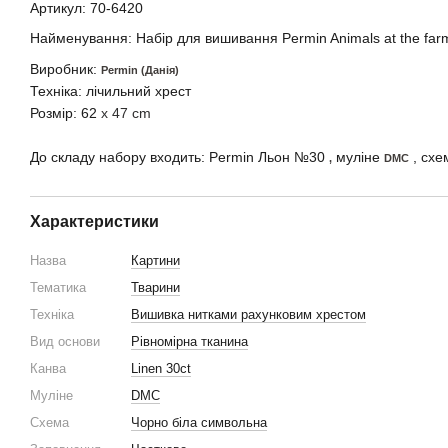
Артикул:
70-6420
Найменування: Набір для вишивання Permin Animals at the far
Виробник:
Permin (Данія)
Техніка: лічильний хрест
Розмір: 62
x 47 cm
До складу набору входить:
Permin Льон №30
муліне
, схем
,
DMC
Характеристики
Назва
Картини
Тематика
Тварини
Техніка
Вишивка нитками рахунковим хрестом
Вид основи
Рівномірна тканина
Канва
Linen 30ct
Муліне
DMC
Схема
Чорно біла символьна