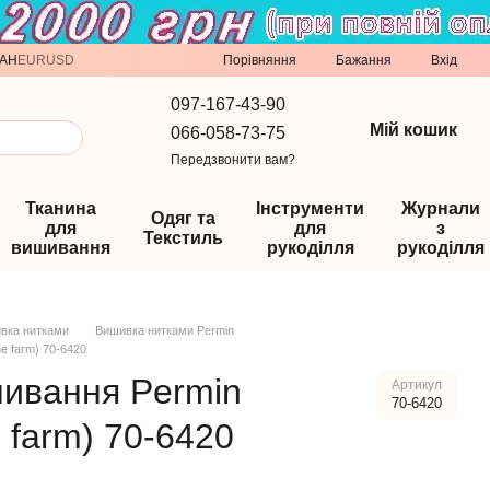
Порівняння
AH
EUR
USD
Бажання
Вхід
097-167-43-90
Мій кошик
066-058-73-75
Передзвонити вам?
Тканина
Інструменти
Журнали
Одяг та
для
для
з
Текстиль
вишивання
рукоділля
рукоділля
вка нитками
Вишивка нитками Permin
he farm) 70-6420
шивання Permin
Артикул
70-6420
e farm) 70-6420