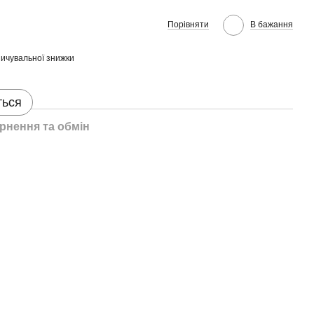
Порівняти
В бажання
ичувальної знижки
ться
рнення та обмін