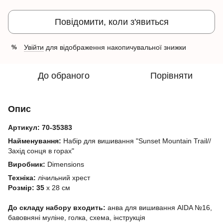
Повідомити, коли з'явиться
Увійти
для відображення накопичувальної знижки
%
До обраного
Порівняти
Опис
Артикул:
70-35383
Найменування:
Набір для вишивання "Sunset Mountain Trail//
Захід сонця в горах"
Виробник:
Dimensions
Техніка:
лічильний хрест
Розмір: 35
х 28 см
До складу набору входить:
анва для вишивання AIDA №16,
бавовняні муліне, голка, схема, інструкція