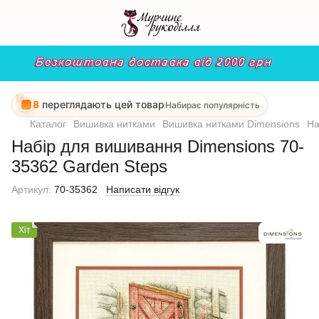
8
переглядають цей товар
Набирає популярність
Каталог
Вишивка нитками
Вишивка нитками Dimensions
На
Набір для вишивання Dimensions 70-
35362 Garden Steps
Артикул:
70-35362
Написати відгук
Хіт