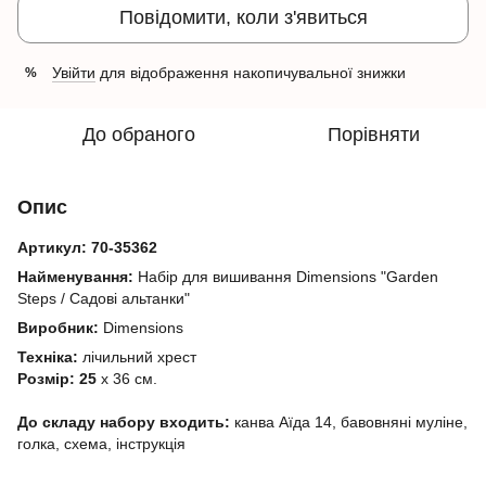
Повідомити, коли з'явиться
Увійти
для відображення накопичувальної знижки
%
До обраного
Порівняти
Опис
Артикул:
70-35362
Найменування:
Набір для вишивання Dimensions "Garden
Steps / Садові альтанки"
Виробник:
Dimensions
Техніка:
лічильний хрест
Розмір: 25
х 36 см.
До складу набору входить:
канва
Аїда 14, бавовняні муліне,
голка, схема, інструкція