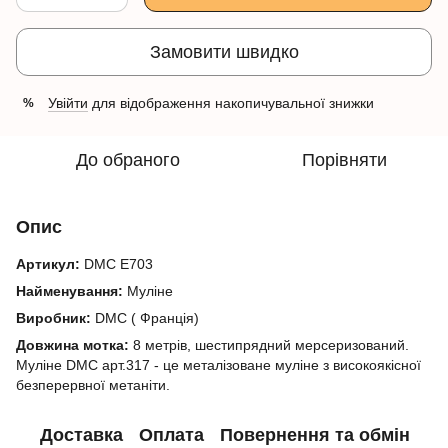
Замовити швидко
Увійти
для відображення накопичувальної знижки
%
До обраного
Порівняти
Опис
Артикул:
DMC E703
Найменування:
Муліне
Виробник:
DMC ( Франція)
Довжина мотка:
8 метрів, шестипрядний мерсеризований.
Муліне DMC арт.317 - це металізоване муліне з високоякісної
безперервної метаніти.
Доставка
Оплата
Повернення та обмін