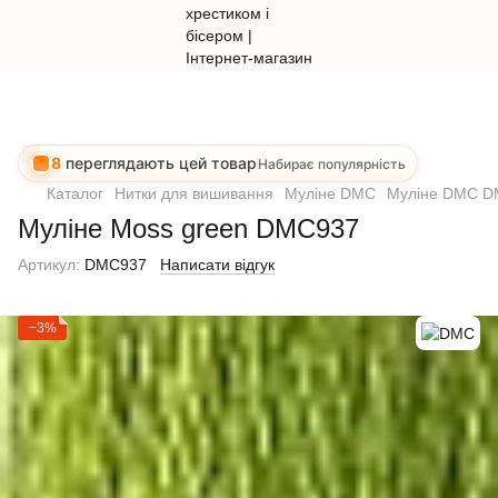
8
переглядають цей товар
Набирає популярність
Каталог
Нитки для вишивання
Муліне DMC
Муліне DMC 
Муліне Moss green DMC937
Артикул:
DMC937
Написати відгук
−3%