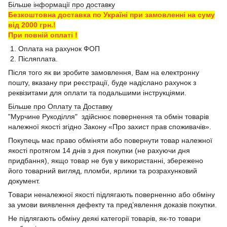
Більше інформації про доставку
Безкоштовна доставка по Україні при замовленні на суму
від 2000 грн.!
При повній оплаті !
1. Оплата на рахунок ФОП
2. Післяплата.
Після того як ви зробите замовлення, Вам на електронну
пошту, вказану при реєстрації, буде надіслано рахунок з
реквізитами для оплати та подальшими інструкціями.
Більше про Оплату та Доставку
"Мурчине Рукоділля" здійснює повернення та обмін товарів
належної якості згідно Закону «Про захист прав споживачів».
Покупець має право обміняти або повернути товар належної
якості протягом 14 днів з дня покупки (не рахуючи дня
придбання), якщо товар не був у використанні, збережено
його товарний вигляд, пломби, ярлики та розрахунковий
документ.
Товари неналежної якості підлягають поверненню або обміну
за умови виявлення дефекту та пред’явлення доказів покупки.
Не підлягають обміну деякі категорії товарів, як-то товари