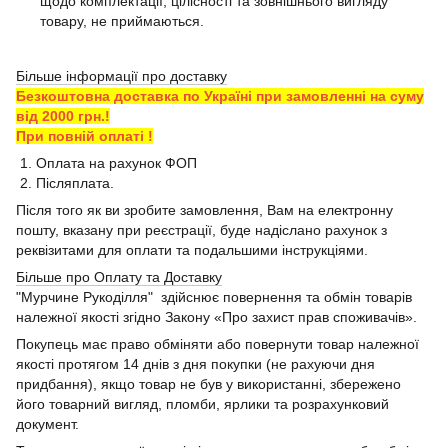
щодо комплектації, цілісності та зовнішнього вигляду
товару, не приймаються.
Більше інформації про доставку
Безкоштовна доставка по Україні при замовленні на суму
від 2000 грн.!
При повній оплаті !
1. Оплата на рахунок ФОП
2. Післяплата.
Після того як ви зробите замовлення, Вам на електронну
пошту, вказану при реєстрації, буде надіслано рахунок з
реквізитами для оплати та подальшими інструкціями.
Більше про Оплату та Доставку
"Мурчине Рукоділля" здійснює повернення та обмін товарів
належної якості згідно Закону «Про захист прав споживачів».
Покупець має право обміняти або повернути товар належної
якості протягом 14 днів з дня покупки (не рахуючи дня
придбання), якщо товар не був у використанні, збережено
його товарний вигляд, пломби, ярлики та розрахунковий
документ.