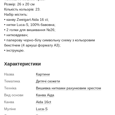
Розмір: 26 x 20 см
Кількість кольорів: 23.
Набір містить:
• канву Zweigart Aida 16 ct;
• нитки Luca-S, 100% бавовна;
• 2 голки для вишивання №26;
• нитковдевач;
• паперову чорно-білу символьну схему з кольоровим
бекстічем (4 аркуші формату A3);
• інструкцію.
Характеристики
Назва
Картини
Тематика
Дитячі сюжети
Техніка
Вишивка нитками рахунковим хрестом
Вид основи
Канва Аіда
Канва
Aida 16сt
Муліне
Luca-S