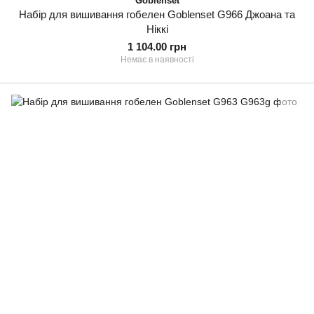
Goblenset
Набір для вишивання гобелен Goblenset G966 Джоана та
Ніккі
1 104.00 грн
Немає в наявності