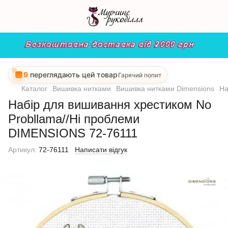
9
переглядають цей товар
Гарячий попит
Каталог
Вишивка нитками
Вишивка нитками Dimensions
На
Набір для вишивання хрестиком No
Probllama//Ні проблеми
DIMENSIONS 72-76111
Артикул:
72-76111
Написати відгук