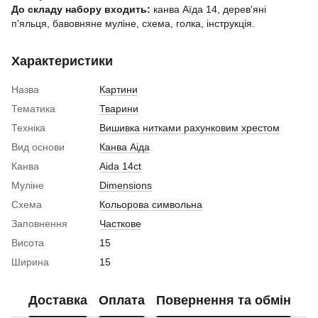
До складу набору входить:
канва Аїда 14, дерев'яні
п'яльця, бавовняне муліне, схема, голка, інструкція.
Характеристики
Назва
Картини
Тематика
Тварини
Техніка
Вишивка нитками рахунковим хрестом
Вид основи
Канва Аіда
Канва
Aida 14ct
Муліне
Dimensions
Схема
Кольорова символьна
Заповнення
Часткове
Висота
15
Ширина
15
Доставка
Оплата
Повернення та обмін