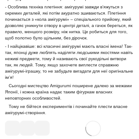
- Особлива техніка плетіння: амігурумі завжди в’яжуться з
окремих деталей, які потім акуратно зшиваються. Плетіння
починається з «кола амігурумі» – спеціального прийому, який
дозволяє уникнути отвору в центрі деталі, а гачок береться, як
правило, меншого розміру, ніж нитка. Це робиться для того,
щоб полотно було щільним, без дірочок.
- І найцікавіше: всі класичні амігурумі мають власні імена! Так-
так, японці дуже люблять наділяти людськими якостями навіть
неживі предмети, тому й називають свої рукодільні витвори
так, як людей. Тому, якщо захочете виплести справжню
амігурумі-іграшку, то не забудьте вигадати для неї оригінальне
ім’я!
Сьогодні мистецтво Amigurumi поширене далеко за межами
Японії, і кожна країна надає таким фігуркам власних
неповторних особливостей.
Тому не бійтеся експериментів і починайте плести власне
амігурумі-створіння.