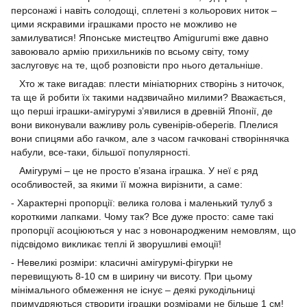
персонажі і навіть солодощі, сплетені з кольорових ниток –
цими яскравими іграшками просто не можливо не
замилуватися! Японське мистецтво Amigurumi вже давно
завоювало армію прихильників по всьому світу, тому
заслуговує на те, щоб розповісти про нього детальніше.
Хто ж таке вигадав: плести мініатюрних створінь з ниточок,
та ще й робити їх такими надзвичайно милими? Вважається,
що перші іграшки-амігурумі з’явилися в древній Японії, де
вони виконували важливу роль сувенірів-оберегів. Плелися
вони спицями або гачком, але з часом гачковані створіннячка
набули, все-таки, більшої популярності.
Амігурумі – це не просто в’язана іграшка. У неї є ряд
особливостей, за якими її можна вирізнити, а саме:
- Характерні пропорції: велика голова і маленький тулуб з
короткими лапками. Чому так? Все дуже просто: саме такі
пропорції асоціюються у нас з новонародженим немовлям, що
підсвідомо викликає теплі й зворушливі емоції!
- Невеликі розміри: класичні амігурумі-фігурки не
перевищують 8-10 см в ширину чи висоту. При цьому
мінімального обмеження не існує – деякі рукодільниці
примудряються створити іграшки розмірами не більше 1 см!