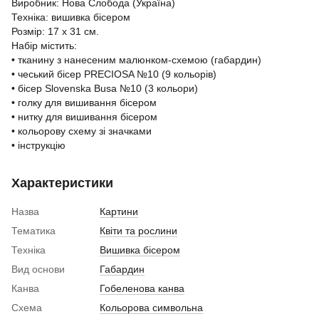
Виробник: Нова Слобода (Україна)
Техніка: вишивка бісером
Розмір: 17 х 31 см.
Набір містить:
• тканину з нанесеним малюнком-схемою (габардин)
• чеський бісер PRECIOSA №10 (9 кольорів)
• бісер Slovenska Busa №10 (3 кольори)
• голку для вишивання бісером
• нитку для вишивання бісером
• кольорову схему зі значками
• інструкцію
Характеристики
Назва
Картини
Тематика
Квіти та рослини
Техніка
Вишивка бісером
Вид основи
Габардин
Канва
Гобеленова канва
Схема
Кольорова символьна