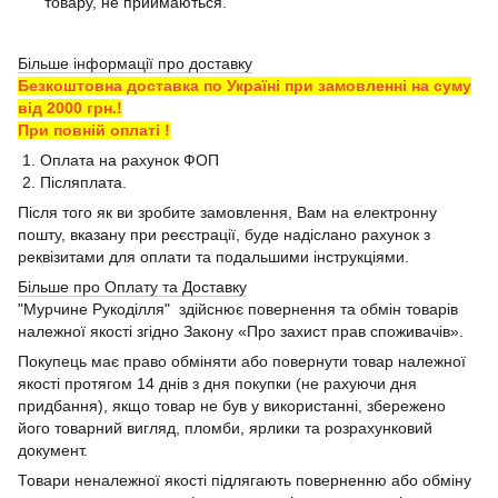
товару, не приймаються.
Більше інформації про доставку
Безкоштовна доставка по Україні при замовленні на суму
від 2000 грн.!
При повній оплаті !
1. Оплата на рахунок ФОП
2. Післяплата.
Після того як ви зробите замовлення, Вам на електронну
пошту, вказану при реєстрації, буде надіслано рахунок з
реквізитами для оплати та подальшими інструкціями.
Більше про Оплату та Доставку
"Мурчине Рукоділля" здійснює повернення та обмін товарів
належної якості згідно Закону «Про захист прав споживачів».
Покупець має право обміняти або повернути товар належної
якості протягом 14 днів з дня покупки (не рахуючи дня
придбання), якщо товар не був у використанні, збережено
його товарний вигляд, пломби, ярлики та розрахунковий
документ.
Товари неналежної якості підлягають поверненню або обміну