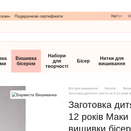
газин
Подарункові сертифікати
Укр
Рус
U
Набори
вка
Вишивка
Нитки для
для
Бісер
ами
бісером
вишивання
творчості
Все для вишивання
Каталог
Виши
Заготовка дитячого плаття на 9-12 років
Заготовка дит
12 років Маки
вишивки бісе