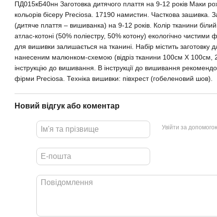
ПД015кБ40нн Заготовка дитячого плаття на 9-12 років Маки ро
кольорів бісеру Preciosa. 17190 намистин. Часткова зашивка. 
(дитяче плаття – вишиванка) на 9-12 років. Колір тканини біли
атлас-котоні (50% поліестру, 50% котону) екологічно чистими
для вишивки залишається на тканині. Набір містить заготовку 
нанесеним малюнком-схемою (відріз тканини 100cм Х 100cм, 2 
інструкцію до вишивання. В інструкції до вишивання рекоменд
фірми Preciosa. Техніка вишивки: півхрест (гобеленовий шов).
Новий відгук або коментар
Увійти за допомого