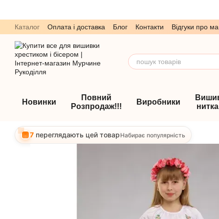
Перейти до основного контенту
Каталог
Оплата і доставка
Блог
Контакти
Відгуки про ма
Обмін та повернення
Угода користувача
Повний
Виши
Новинки
Виробники
Розпродаж!!!
нитк
7
переглядають цей товар
Набирає популярність