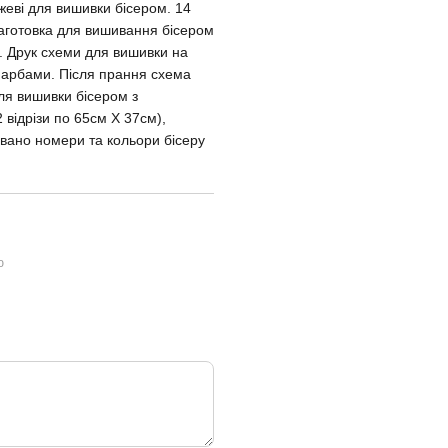
жеві для вишивки бісером. 14
Заготовка для вишивання бісером
й. Друк схеми для вишивки на
 фарбами. Після прання схема
для вишивки бісером з
відрізи по 65cм Х 37cм),
овано номери та кольори бісеру
ю