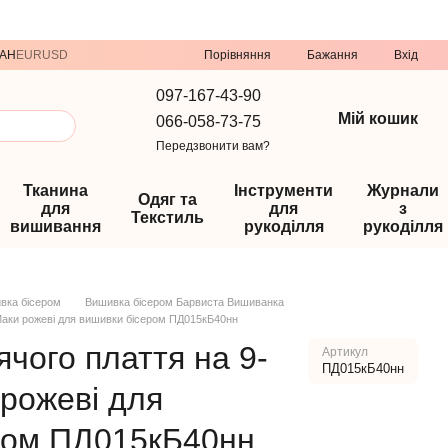
Порівняння
AH
EUR
USD
Бажання
Вхід
097-167-43-90
Мій кошик
066-058-73-75
Передзвонити вам?
Тканина
Інструменти
Журнали
Одяг та
для
для
з
Текстиль
вишивання
рукоділля
рукоділля
вка бісером
Вишивка бісером Барвиста Вишиванка
 Маки рожеві для вишивки бісером ПД015кБ40нн
ячого плаття на 9-
Артикул
ПД015кБ40нн
 рожеві для
ром ПД015кБ40нн