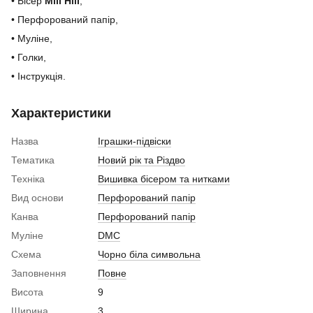
• Бісер
Mill Hill
,
• Перфорований папір,
• Муліне,
• Голки,
• Інструкція.
Характеристики
Назва
Іграшки-підвіски
Тематика
Новий рік та Різдво
Техніка
Вишивка бісером та нитками
Вид основи
Перфорований папір
Канва
Перфорований папір
Муліне
DMC
Схема
Чорно біла символьна
Заповнення
Повне
Висота
9
Ширина
3