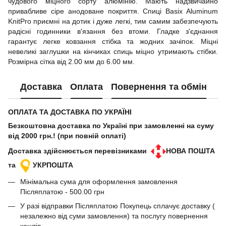
чудового міцного сорту алюмінію. Мають надзвичайно
привабливе сіре анодоване покриття. Спиці Basix Aluminum
KnitPro приємні на дотик і дуже легкі, тим самим забезпечують
радісні годинники в'язання без втоми. Гладке з'єднання
гарантує легке ковзання стібка та жодних зачіпок. Міцні
невеликі заглушки на кінчиках спиць міцно утримають стібки.
Розмірна сітка від 2.00 мм до 6.00 мм.
Доставка
Оплата
Повернення та обмін
ОПЛАТА ТА ДОСТАВКА ПО УКРАЇНІ
Безкоштовна доставка по Україні при замовленні на суму
від 2000 грн.! (при повній оплаті)
Доставка здійснюється перевізниками
НОВА ПОШТА
та
УКРПОШТА
Мінімальна сума для оформлення замовлення
Післяплатою - 500.00 грн
У разі відправки Післяплатою Покупець сплачує доставку (
незалежно від суми замовлення) та послугу повернення