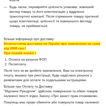
коштів
Будь ласка, перевіряйте цілісність упаковки, зовнішній
вигляд товару та його комплектацію у відділенні
транспортної компанії. Після отримання товару претензії
щодо комплектації, цілісності та зовнішнього вигляду
товару, не приймаються.
Більше інформації про доставку
Безкоштовна доставка по Україні при замовленні на суму
від 2000 грн.!
При повній оплаті !
1. Оплата на рахунок ФОП
2. Післяплата.
Після того як ви зробите замовлення, Вам на електронну
пошту, вказану при реєстрації, буде надіслано рахунок з
реквізитами для оплати та подальшими інструкціями.
Більше про Оплату та Доставку
"Мурчине Рукоділля" здійснює повернення та обмін товарів
належної якості згідно Закону «Про захист прав споживачів».
Покупець має право обміняти або повернути товар належної