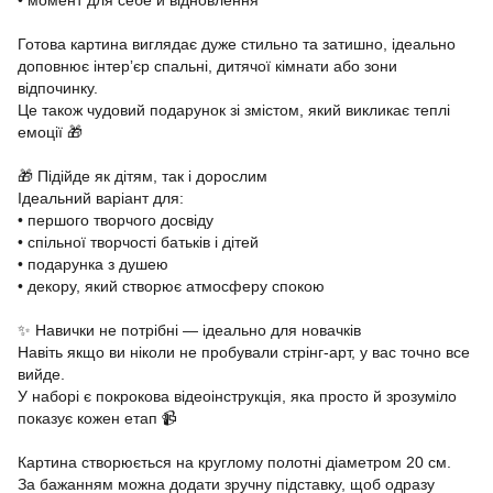
• момент для себе й відновлення
Готова картина виглядає дуже стильно та затишно, ідеально
доповнює інтерʼєр спальні, дитячої кімнати або зони
відпочинку.
Це також чудовий подарунок зі змістом, який викликає теплі
емоції 🎁
🎁 Підійде як дітям, так і дорослим
Ідеальний варіант для:
• першого творчого досвіду
• спільної творчості батьків і дітей
• подарунка з душею
• декору, який створює атмосферу спокою
✨ Навички не потрібні — ідеально для новачків
Навіть якщо ви ніколи не пробували стрінг-арт, у вас точно все
вийде.
У наборі є покрокова відеоінструкція, яка просто й зрозуміло
показує кожен етап 📹
Картина створюється на круглому полотні діаметром 20 см.
За бажанням можна додати зручну підставку, щоб одразу