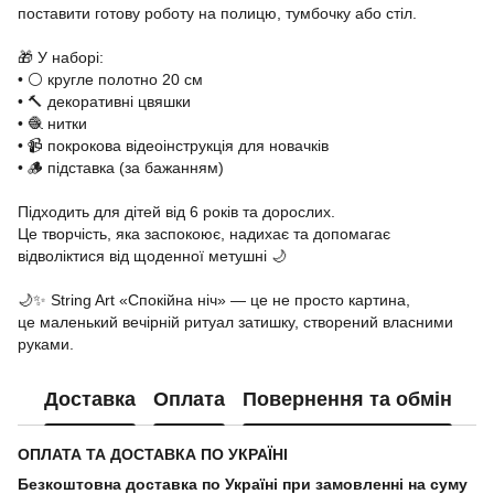
поставити готову роботу на полицю, тумбочку або стіл.
🎁 У наборі:
• ⚪ кругле полотно 20 см
• 🔨 декоративні цвяшки
• 🧶 нитки
• 📹 покрокова відеоінструкція для новачків
• 🪵 підставка (за бажанням)
Підходить для дітей від 6 років та дорослих.
Це творчість, яка заспокоює, надихає та допомагає
відволіктися від щоденної метушні 🌙
🌙✨ String Art «Спокійна ніч» — це не просто картина,
це маленький вечірній ритуал затишку, створений власними
руками.
Доставка
Оплата
Повернення та обмін
ОПЛАТА ТА ДОСТАВКА ПО УКРАЇНІ
Безкоштовна доставка по Україні при замовленні на суму