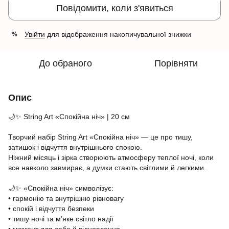
Повідомити, коли з'явиться
Увійти
для відображення накопичувальної знижки
%
До обраного
Порівняти
Опис
🌙✨ String Art «Спокійна ніч» | 20 см
Творчий набір String Art «Спокійна ніч» — це про тишу,
затишок і відчуття внутрішнього спокою.
Ніжний місяць і зірка створюють атмосферу теплої ночі, коли
все навколо завмирає, а думки стають світлими й легкими.
🌙✨ «Спокійна ніч» символізує:
• гармонію та внутрішню рівновагу
• спокій і відчуття безпеки
• тишу ночі та мʼяке світло надії