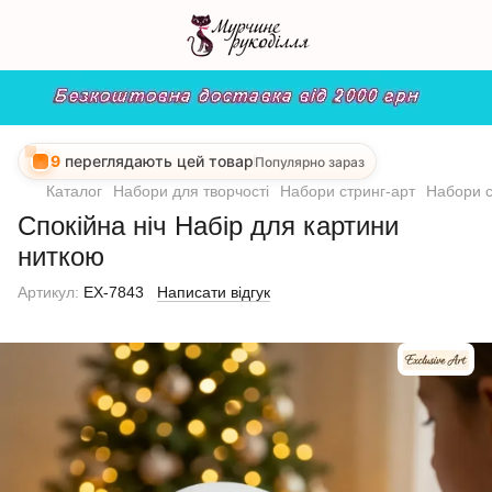
9
переглядають цей товар
Популярно зараз
Каталог
Набори для творчості
Набори стринг-арт
Набори с
Спокійна ніч Набір для картини
ниткою
Артикул:
EX-7843
Написати відгук