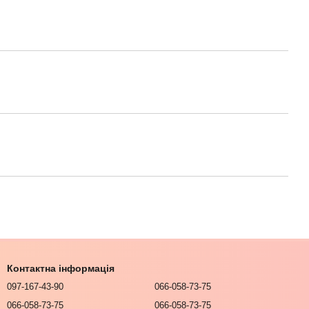
Контактна інформація
097-167-43-90
066-058-73-75
066-058-73-75
066-058-73-75