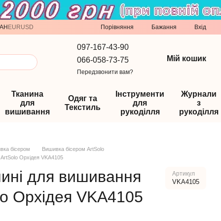
Порівняння
AH
EUR
USD
Бажання
Вхід
097-167-43-90
Мій кошик
066-058-73-75
Передзвонити вам?
Тканина
Інструменти
Журнали
Одяг та
для
для
з
Текстиль
вишивання
рукоділля
рукоділля
вка бісером
Вишивка бісером ArtSolo
 ArtSolo Орхідея VKA4105
нині для вишивання
Артикул
VKA4105
lo Орхідея VKA4105