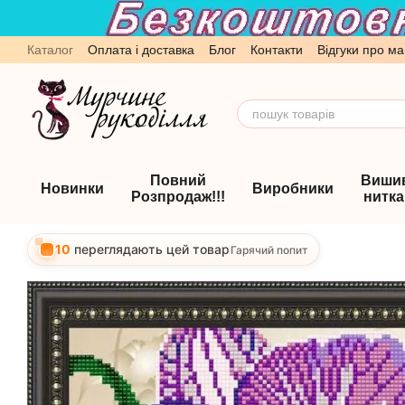
Перейти до основного контенту
Каталог
Оплата і доставка
Блог
Контакти
Відгуки про ма
Обмін та повернення
Угода користувача
Повний
Виши
Новинки
Виробники
Розпродаж!!!
нитк
10
переглядають цей товар
Гарячий попит