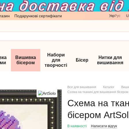
газин
Подарункові сертифікати
Укр
Рус
U
Набори
вка
Вишивка
Нитки для
для
Бісер
ами
бісером
вишивання
творчості
Все для вишивання
Каталог
Виши
Схема на тканині для вишивання бісером
Схема на тка
бісером ArtSo
В наявності
Написати відгук