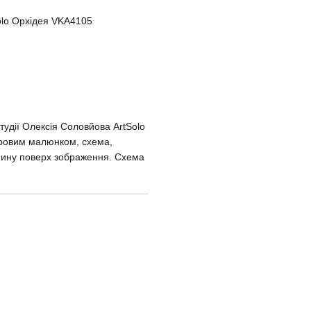
olo Орхідея VKA4105
тудії Олексія Соловйова ArtSolo
оровим малюнком, схема,
анину поверх зображення. Схема