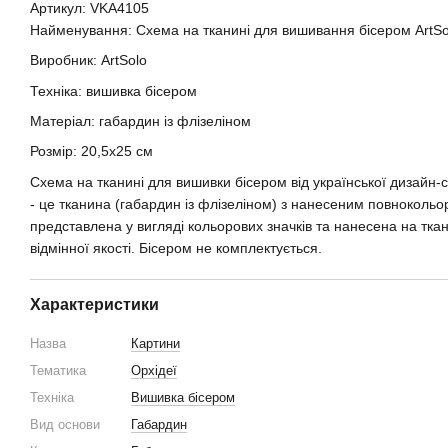
Артикул: VKA4105
Найменування: Схема на тканині для вишивання бісером ArtS
Виробник: ArtSolo
Техніка: вишивка бісером
Матеріал: габардин із флізеліном
Розмір: 20,5х25 см
Схема на тканині для вишивки бісером від української дизайн-с
- це тканина (габардин із флізеліном) з нанесеним повноколь
представлена у вигляді кольорових значків та нанесена на тк
відмінної якості. Бісером не комплектується.
Характеристики
Назва
Картини
Тематика
Орхідеї
Техніка
Вишивка бісером
Вид основи
Габардин