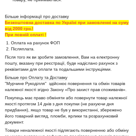
Більше інформації про доставку
Безкоштовна доставка по Україні при замовленні на суму
від 2000 грн.!
При повній оплаті !
1. Оплата на рахунок ФОП
2. Післяплата.
Після того як ви зробите замовлення, Вам на електронну
пошту, вказану при реєстрації, буде надіслано рахунок з
реквізитами для оплати та подальшими інструкціями.
Більше про Оплату та Доставку
"Мурчине Рукоділля" здійснює повернення та обмін товарів
належної якості згідно Закону «Про захист прав споживачів».
Покупець має право обміняти або повернути товар належної
якості протягом 14 днів з дня покупки (не рахуючи дня
придбання), якщо товар не був у використанні, збережено
його товарний вигляд, пломби, ярлики та розрахунковий
документ.
Товари неналежної якості підлягають поверненню або обміну