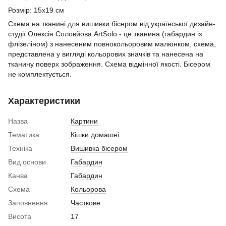
Розмір: 15х19 см
Схема на тканині для вишивки бісером від української дизайн-
студії Олексія Соловйова ArtSolo - це тканина (габардин із
флізеліном) з нанесеним повнокольоровим малюнком, схема,
представлена у вигляді кольорових значків та нанесена на
тканину поверх зображення. Схема відмінної якості. Бісером
не комплектується.
Характеристики
Назва
Картини
Тематика
Кішки домашні
Техніка
Вишивка бісером
Вид основи
Габардин
Канва
Габардин
Схема
Кольорова
Заповнення
Часткове
Висота
17