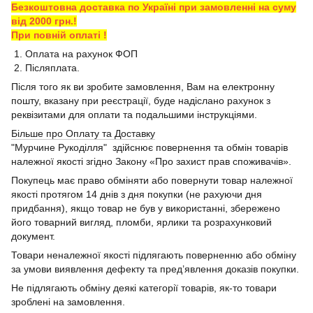
Безкоштовна доставка по Україні при замовленні на суму
від 2000 грн.!
При повній оплаті !
1. Оплата на рахунок ФОП
2. Післяплата.
Після того як ви зробите замовлення, Вам на електронну
пошту, вказану при реєстрації, буде надіслано рахунок з
реквізитами для оплати та подальшими інструкціями.
Більше про Оплату та Доставку
"Мурчине Рукоділля" здійснює повернення та обмін товарів
належної якості згідно Закону «Про захист прав споживачів».
Покупець має право обміняти або повернути товар належної
якості протягом 14 днів з дня покупки (не рахуючи дня
придбання), якщо товар не був у використанні, збережено
його товарний вигляд, пломби, ярлики та розрахунковий
документ.
Товари неналежної якості підлягають поверненню або обміну
за умови виявлення дефекту та пред’явлення доказів покупки.
Не підлягають обміну деякі категорії товарів, як-то товари
зроблені на замовлення.