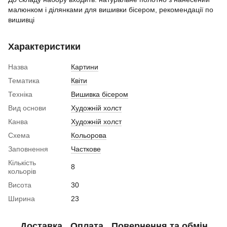
малюнком і ділянками для вишивки бісером, рекомендації по
вишивці
Характеристики
Назва
Картини
Тематика
Квіти
Техніка
Вишивка бісером
Вид основи
Художній холст
Канва
Художній холст
Схема
Кольорова
Заповнення
Часткове
Кількість
8
кольорів
Висота
30
Ширина
23
Доставка
Оплата
Повернення та обмін