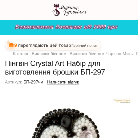
9
переглядають цей товар
Гарячий попит
Каталог
Вишивка бісером
Вишивка бісером Чарівна Мить
П
Пінгвін Crystal Art Набір для
виготовлення брошки БП-297
Артикул:
БП-297чм
Написати відгук