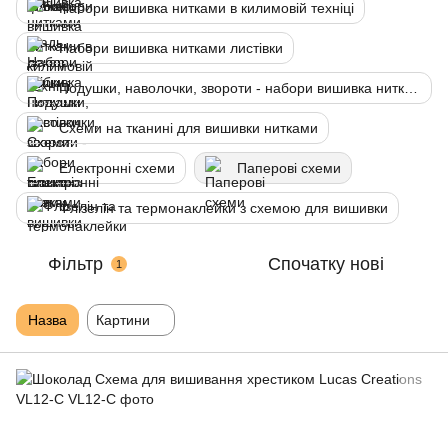
Набори вишивка нитками в килимовій техніці
Набори вишивка нитками листівки
Подушки, наволочки, звороти - набори вишивка нитками
Схеми на тканині для вишивки нитками
Електронні схеми
Паперові схеми
Флізелін та термонаклейки з схемою для вишивки
Фільтр
Спочатку нові
1
Назва
Картини