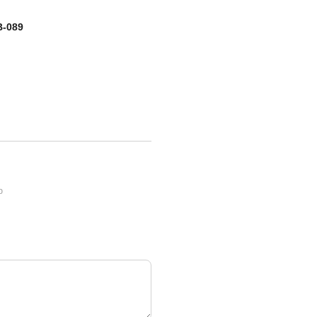
B-089
ю