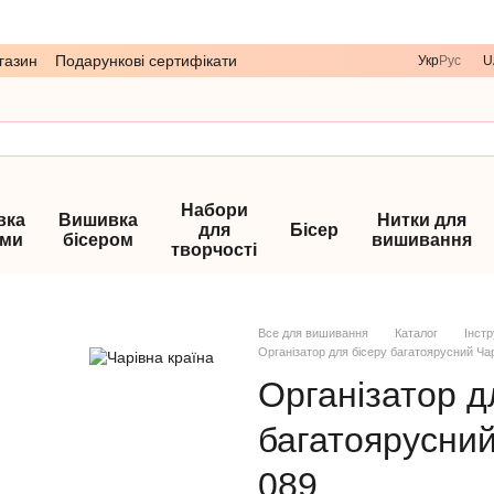
газин
Подарункові сертифікати
Укр
Рус
U
Набори
вка
Вишивка
Нитки для
для
Бісер
ами
бісером
вишивання
творчості
Все для вишивання
Каталог
Інст
Організатор для бісеру багатоярусний Ча
Організатор д
багатоярусний
089