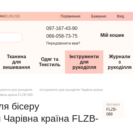
Порівняння
AH
EUR
USD
Бажання
Вхід
097-167-43-90
Мій кошик
066-058-73-75
Передзвонити вам?
Тканина
Інструменти
Журнали
Одяг та
для
для
з
Текстиль
вишивання
рукоділля
рукоділля
рументи для рукоділля
Інструменти для рукоділля Чарівна країна
рівна країна FLZB-089
ля бісеру
Артикул
FLZB-
089
 Чарівна країна FLZB-