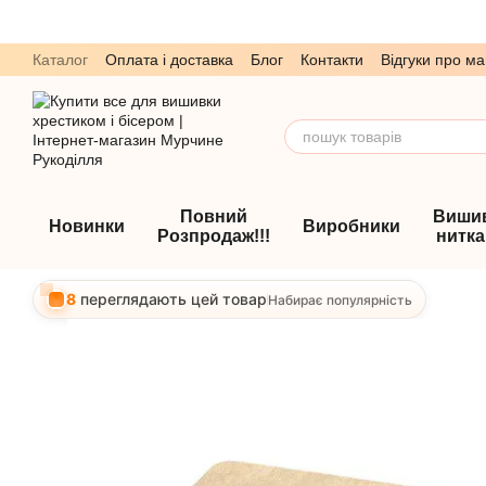
Перейти до основного контенту
Каталог
Оплата і доставка
Блог
Контакти
Відгуки про ма
Обмін та повернення
Угода користувача
Повний
Виши
Новинки
Виробники
Розпродаж!!!
нитк
8
переглядають цей товар
Набирає популярність