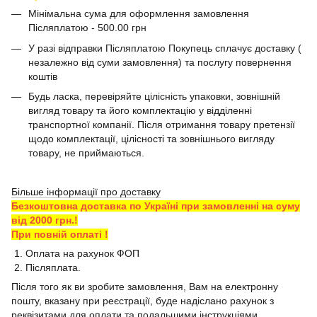
Мінімальна сума для оформлення замовлення
Післяплатою - 500.00 грн
У разі відправки Післяплатою Покупець сплачує доставку (
незалежно від суми замовлення) та послугу повернення
коштів
Будь ласка, перевіряйте цілісність упаковки, зовнішній
вигляд товару та його комплектацію у відділенні
транспортної компанії. Після отримання товару претензії
щодо комплектації, цілісності та зовнішнього вигляду
товару, не приймаються.
Більше інформації про доставку
Безкоштовна доставка по Україні при замовленні на суму
від 2000 грн.!
При повній оплаті !
1. Оплата на рахунок ФОП
2. Післяплата.
Після того як ви зробите замовлення, Вам на електронну
пошту, вказану при реєстрації, буде надіслано рахунок з
реквізитами для оплати та подальшими інструкціями.