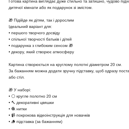
Готова картина виглядає дуже стильно та затишно, чудово підхо
дитячої кімнати або як подарунок зі змістом.
🎁 Підійде як дітям, так і дорослим
Ідеальний варіант для:
• першого творчого досвіду
• спільної творчості батьків і дітей
• подарунка з глибоким сенсом 🎁
• декору, який створює атмосферу
Картина створюється на круглому полотні діаметром 20 см.
За бажанням можна додати зручну підставку, щоб одразу пост
або стіл.
🎁 У наборі:
• ⚪ кругле полотно 20 см
• 🔨 декоративні цвяшки
• 🧶 нитки
• 📹 покрокова відеоінструкція для новачків
• 🪵 підставка (за бажанням)