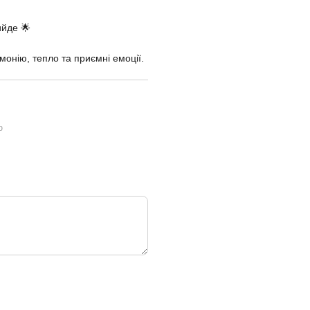
ийде 🌟
монію, тепло та приємні емоції.
ю