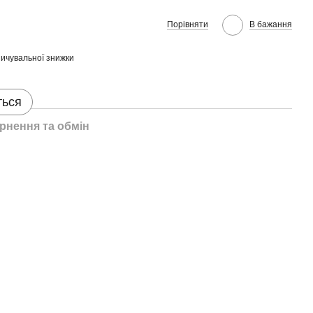
Порівняти
В бажання
ичувальної знижки
ться
рнення та обмін