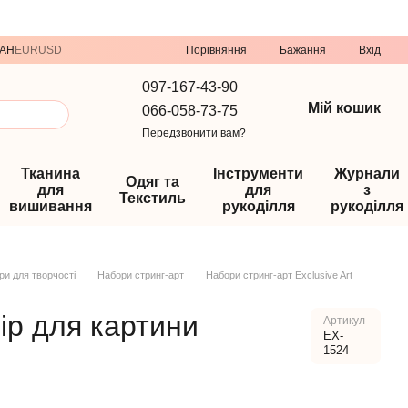
Порівняння
AH
EUR
USD
Бажання
Вхід
097-167-43-90
Мій кошик
066-058-73-75
Передзвонити вам?
Тканина
Інструменти
Журнали
Одяг та
для
для
з
Текстиль
вишивання
рукоділля
рукоділля
ри для творчості
Набори стринг-арт
Набори стринг-арт Exclusive Art
бір для картини
Артикул
EX-
1524