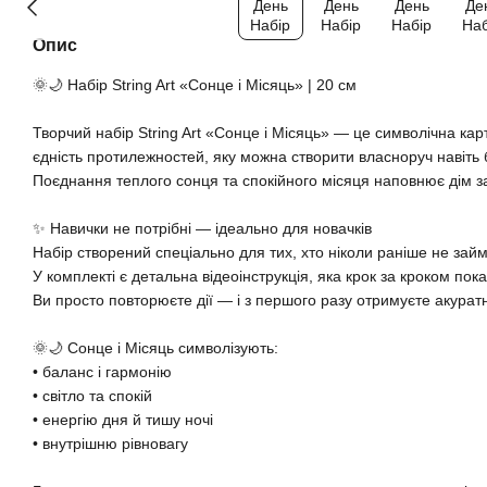
Опис
🌞🌙 Набір String Art «Сонце і Місяць» | 20 см
Творчий набір String Art «Сонце і Місяць» — це символічна ка
єдність протилежностей, яку можна створити власноруч навіть 
Поєднання теплого сонця та спокійного місяця наповнює дім з
✨ Навички не потрібні — ідеально для новачків
Набір створений спеціально для тих, хто ніколи раніше не займ
У комплекті є детальна відеоінструкція, яка крок за кроком пок
Ви просто повторюєте дії — і з першого разу отримуєте акуратн
🌞🌙 Сонце і Місяць символізують:
• баланс і гармонію
• світло та спокій
• енергію дня й тишу ночі
• внутрішню рівновагу