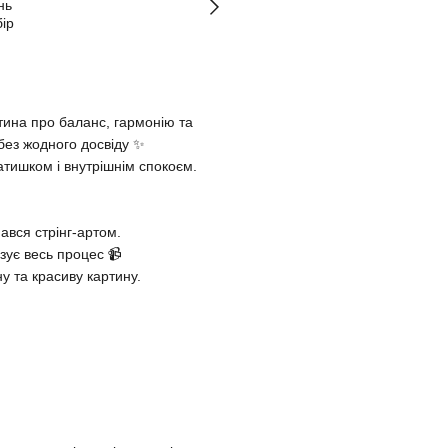
ртина про баланс, гармонію та
без жодного досвіду ✨
атишком і внутрішнім спокоєм.
ався стрінг-артом.
азує весь процес 📹
у та красиву картину.