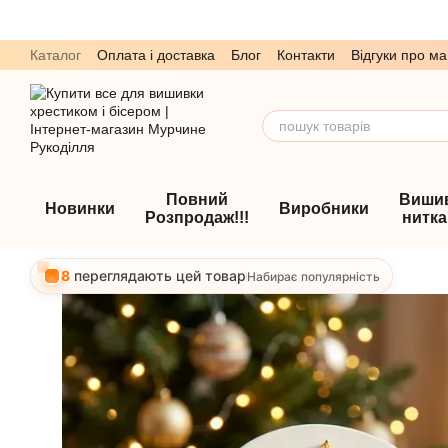
Перейти до основного контенту
Каталог
Оплата і доставка
Блог
Контакти
Відгуки про ма
Обмін та повернення
Угода користувача
Повний
Виши
Новинки
Виробники
Розпродаж!!!
нитк
8
переглядають цей товар
Набирає популярність