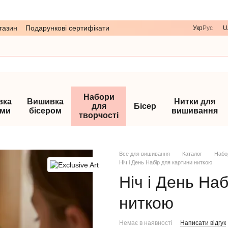
газин
Подарункові сертифікати
Укр
Рус
U
Набори
вка
Вишивка
Нитки для
для
Бісер
ами
бісером
вишивання
творчості
Все для вишивання
Каталог
Набо
Ніч і День Набір для картини ниткою
Ніч і День На
ниткою
Немає в наявності
Написати відгук