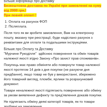
Більше інформації про доставку
Безкоштовна доставка по Україні при замовленні на суму
від 2000 грн.!
При повній оплаті !
1. Оплата на рахунок ФОП
2. Післяплата.
Після того як ви зробите замовлення, Вам на електронну
пошту, вказану при реєстрації, буде надіслано рахунок з
реквізитами для оплати та подальшими інструкціями.
Більше про Оплату та Доставку
"Мурчине Рукоділля" здійснює повернення та обмін товарів
належної якості згідно Закону «Про захист прав споживачів».
Покупець має право обміняти або повернути товар належної
якості протягом 14 днів з дня покупки (не рахуючи дня
придбання), якщо товар не був у використанні, збережено
його товарний вигляд, пломби, ярлики та розрахунковий
документ.
Товари неналежної якості підлягають поверненню або обміну
за умови виявлення дефекту та пред’явлення доказів покупки.
Не підлягають обміну деякі категорії товарів, як-то товари
зроблені на замовлення.