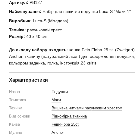
Артикул:
PB127
Найменування:
Набір для вишивки подушки Luca-S "Маки 1"
Виробник:
Luca-S (Молдова)
Техніка:
рахунковий хрест
Розмір:
40 х 40 см.
До складу набору входить:
канва Fein Floba 25 st. (Zweigart
Anchor, тканину (натуральний льон) для оформлення подушки, з
кольором задника, голка, інструкція.23 квітів;
Характеристики
Назва
Подушки
Тематика
Маки
Техніка
Вишивка нитками рахунковим хрестом
Вид основи
Рівномірна тканина
Канва
Fein-Floba 25ct
Муліне
Anchor