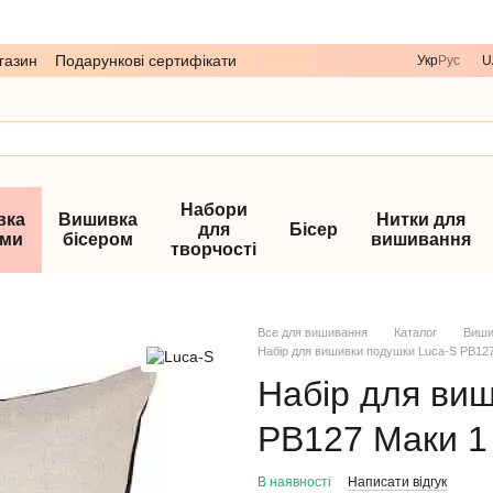
газин
Подарункові сертифікати
Укр
Рус
U
Набори
вка
Вишивка
Нитки для
для
Бісер
ами
бісером
вишивання
творчості
Все для вишивання
Каталог
Виши
Набір для вишивки подушки Luca-S PB12
Набір для ви
PB127 Маки 1
В наявності
Написати відгук