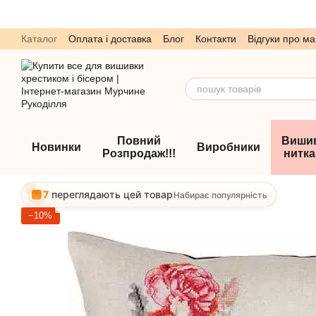
Перейти до основного контенту
Каталог
Оплата і доставка
Блог
Контакти
Відгуки про ма
Обмін та повернення
Угода користувача
Повний
Виши
Новинки
Виробники
Розпродаж!!!
нитк
7
переглядають цей товар
Набирає популярність
−10%