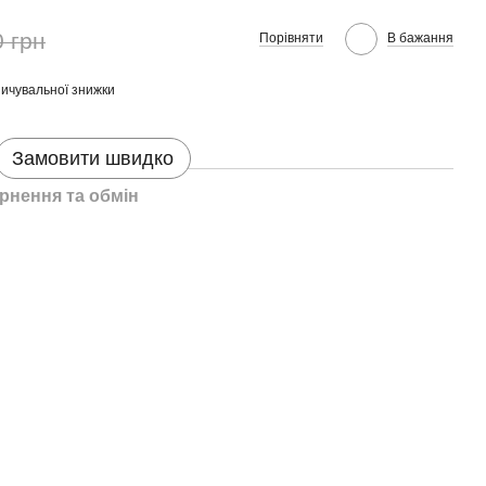
0 грн
Порівняти
В бажання
ичувальної знижки
Замовити швидко
рнення та обмін