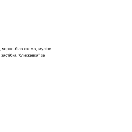
), чорно-біла схема, муліне
астібка "блискавка" за