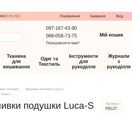
Порівняння
AH
EUR
USD
Бажання
Вхід
097-167-43-90
Мій кошик
066-058-73-75
Передзвонити вам?
Тканина
Інструменти
Журнали
Одяг та
для
для
з
Текстиль
вишивання
рукоділля
рукоділля
вка нитками
Вишивка нитками Luca-S
7 Маки 1
шивки подушки Luca-S
Артикул
PB127