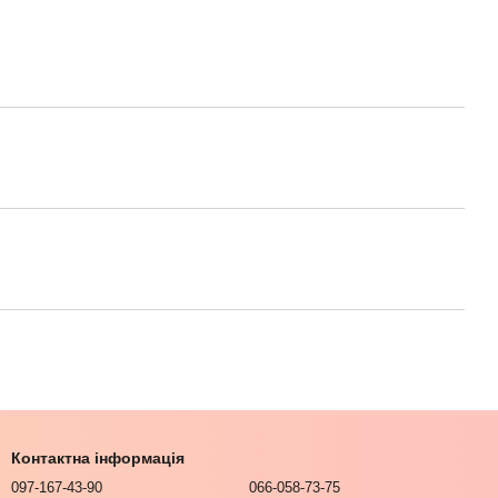
Контактна інформація
097-167-43-90
066-058-73-75