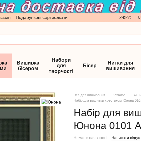
газин
Подарункові сертифікати
Укр
Рус
U
Набори
вка
Вишивка
Нитки для
для
Бісер
ами
бісером
вишивання
творчості
Все для вишивання
Каталог
Виши
Набір для вишивки хрестиком Юнона 010
Набір для ви
Юнона 0101 А
Немає в наявності
Написати відгук