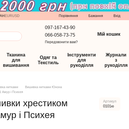
Порівняння
AH
EUR
USD
Бажання
Вхід
097-167-43-90
Мій кошик
066-058-73-75
Передзвонити вам?
Тканина
Інструменти
Журнали
Одяг та
для
для
з
Текстиль
вишивання
рукоділля
рукоділля
вка нитками
Вишивка нитками Юнона
1 Амур і Психея
шивки хрестиком
Артикул
0101ю
мур і Психея