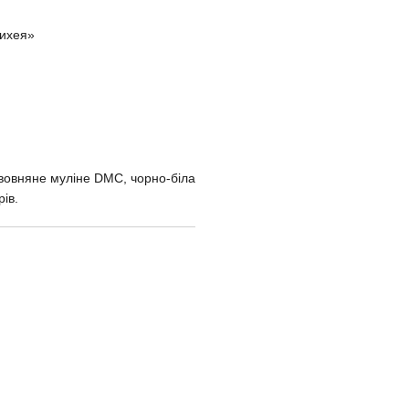
сихея»
овняне муліне DMC, чорно-біла
ів.