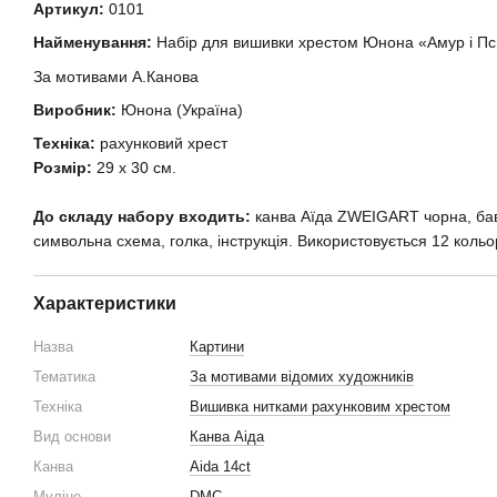
Артикул:
0101
Найменування:
Набір для вишивки хрестом Юнона «Амур і П
За мотивами А.Канова
Виробник:
Юнона (Україна)
Техніка:
рахунковий хрест
Розмір:
29 х 30 см.
До складу набору входить:
канва Аїда ZWEIGART чорна, бав
символьна схема, голка, інструкція. Використовується 12 кольор
Характеристики
Назва
Картини
Тематика
За мотивами відомих художників
Техніка
Вишивка нитками рахунковим хрестом
Вид основи
Канва Аіда
Канва
Aida 14ct
Муліне
DMC