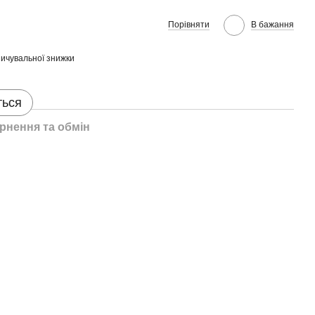
Порівняти
В бажання
ичувальної знижки
ться
рнення та обмін