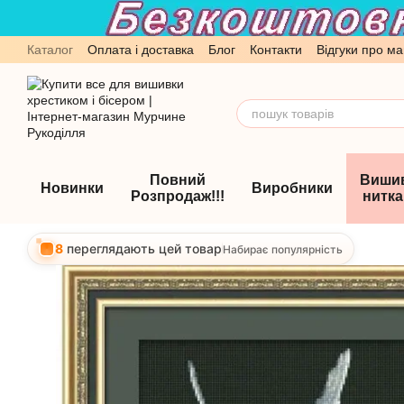
Перейти до основного контенту
Каталог
Оплата і доставка
Блог
Контакти
Відгуки про ма
Обмін та повернення
Угода користувача
Повний
Виши
Новинки
Виробники
Розпродаж!!!
нитк
8
переглядають цей товар
Набирає популярність