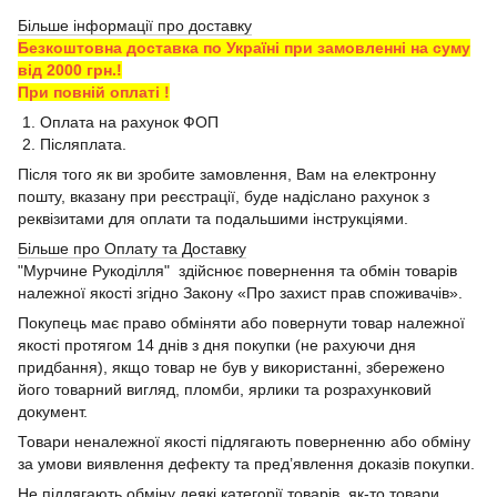
Більше інформації про доставку
Безкоштовна доставка по Україні при замовленні на суму
від 2000 грн.!
При повній оплаті !
1. Оплата на рахунок ФОП
2. Післяплата.
Після того як ви зробите замовлення, Вам на електронну
пошту, вказану при реєстрації, буде надіслано рахунок з
реквізитами для оплати та подальшими інструкціями.
Більше про Оплату та Доставку
"Мурчине Рукоділля" здійснює повернення та обмін товарів
належної якості згідно Закону «Про захист прав споживачів».
Покупець має право обміняти або повернути товар належної
якості протягом 14 днів з дня покупки (не рахуючи дня
придбання), якщо товар не був у використанні, збережено
його товарний вигляд, пломби, ярлики та розрахунковий
документ.
Товари неналежної якості підлягають поверненню або обміну
за умови виявлення дефекту та пред’явлення доказів покупки.
Не підлягають обміну деякі категорії товарів, як-то товари