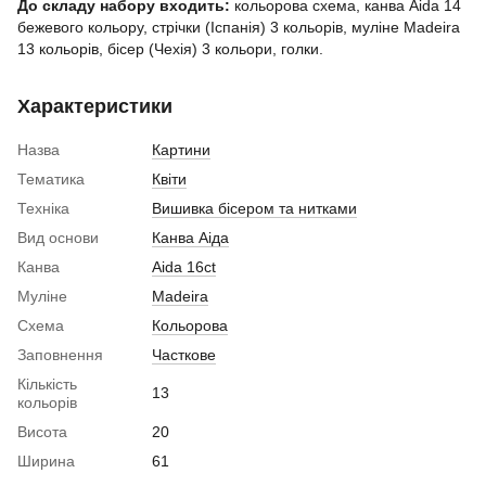
До складу набору входить:
кольорова схема, канва Aida 14
бежевого кольору, стрічки (Іспанія) 3 кольорів, муліне Madeira
13 кольорів, бісер (Чехія) 3 кольори, голки.
Характеристики
Назва
Картини
Тематика
Квіти
Техніка
Вишивка бісером та нитками
Вид основи
Канва Аіда
Канва
Aida 16ct
Муліне
Madeira
Схема
Кольорова
Заповнення
Часткове
Кількість
13
кольорів
Висота
20
Ширина
61