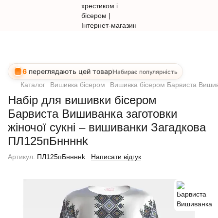
6
переглядають цей товар
Набирає популярність
Каталог
Вишивка бісером
Вишивка бісером Барвиста Виши
Набір для вишивки бісером
Барвиста Вишиванка заготовки
жіночої сукні – вишиванки Загадкова
ПЛ125пБннннk
Артикул:
ПЛ125пБннннk
Написати відгук