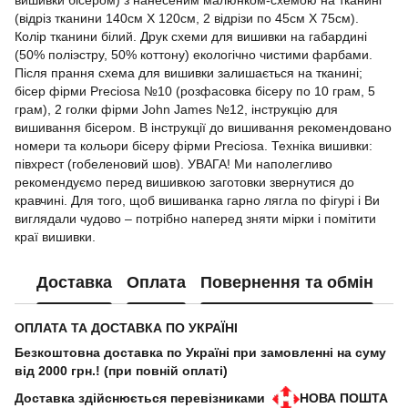
вишивки бісером) з нанесеним малюнком-схемою на тканині
(відріз тканини 140cм Х 120cм, 2 відрізи по 45cм Х 75cм).
Колір тканини білий. Друк схеми для вишивки на габардині
(50% поліэстру, 50% коттону) екологічно чистими фарбами.
Після прання схема для вишивки залишається на тканині;
бісер фірми Preciosa №10 (розфасовка бісеру по 10 грам, 5
грам), 2 голки фірми John James №12, інструкцію для
вишивання бісером. В інструкції до вишивання рекомендовано
номери та кольори бісеру фірми Preciosa. Техніка вишивки:
півхрест (гобеленовий шов). УВАГА! Ми наполегливо
рекомендуємо перед вишивкою заготовки звернутися до
кравчині. Для того, щоб вишиванка гарно лягла по фігурі і Ви
виглядали чудово – потрібно наперед зняти мірки і помітити
краї вишивки.
Доставка
Оплата
Повернення та обмін
ОПЛАТА ТА ДОСТАВКА ПО УКРАЇНІ
Безкоштовна доставка по Україні при замовленні на суму
від 2000 грн.! (при повній оплаті)
Доставка здійснюється перевізниками
НОВА ПОШТА