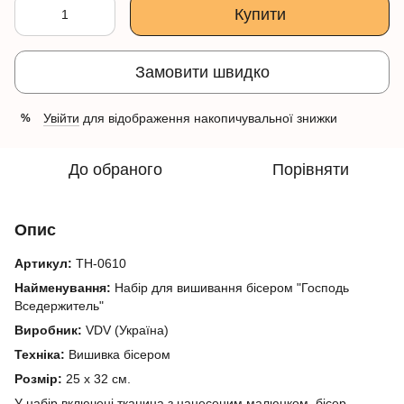
Купити
Замовити швидко
Увійти
для відображення накопичувальної знижки
%
До обраного
Порівняти
Опис
Артикул:
ТН-0610
Найменування:
Набір для вишивання бісером "Господь
Вседержитель"
Виробник:
VDV (Україна)
Техніка:
Вишивка бісером
Розмір:
25 х 32 см.
У набір включені тканина з нанесеним малюнком, бісер