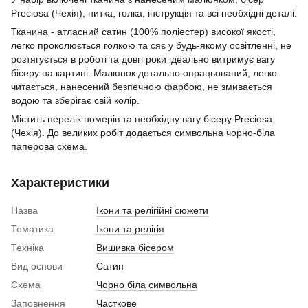
Preciosa (Чехія), нитка, голка, інструкція та всі необхідні деталі.
Тканина - атласний сатин (100% поліестер) високої якості,
легко проколюється голкою та сяє у будь-якому освітленні, не
розтягується в роботі та довгі роки ідеально витримує вагу
бісеру на картині. Малюнок детально опрацьований, легко
читається, нанесений безпечною фарбою, не змивається
водою та зберігає свій колір.
Містить перелік номерів та необхідну вагу бісеру Preciosa
(Чехія). До великих робіт додається символьна чорно-біла
паперова схема.
Характеристики
Назва
Ікони та релігійні сюжети
Тематика
Ікони та релігія
Техніка
Вишивка бісером
Вид основи
Сатин
Схема
Чорно біла символьна
Заповнення
Часткове