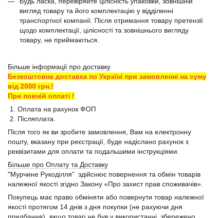
Будь ласка, перевіряйте цілісність упаковки, зовнішній
вигляд товару та його комплектацію у відділенні
транспортної компанії. Після отримання товару претензії
щодо комплектації, цілісності та зовнішнього вигляду
товару, не приймаються.
Більше інформації про доставку
Безкоштовна доставка по Україні при замовленні на суму
від 2000 грн.!
При повній оплаті !
1. Оплата на рахунок ФОП
2. Післяплата.
Після того як ви зробите замовлення, Вам на електронну
пошту, вказану при реєстрації, буде надіслано рахунок з
реквізитами для оплати та подальшими інструкціями.
Більше про Оплату та Доставку
"Мурчине Рукоділля" здійснює повернення та обмін товарів
належної якості згідно Закону «Про захист прав споживачів».
Покупець має право обміняти або повернути товар належної
якості протягом 14 днів з дня покупки (не рахуючи дня
придбання), якщо товар не був у використанні, збережено