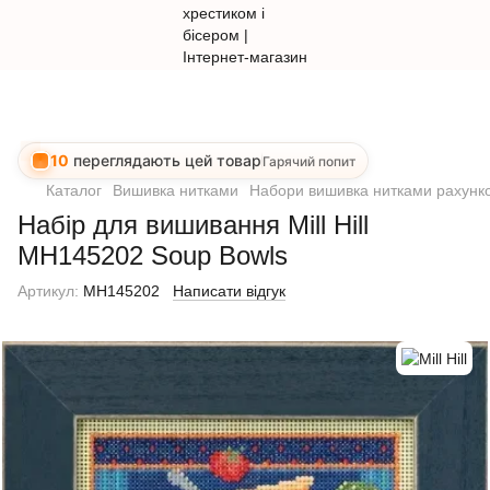
10
переглядають цей товар
Гарячий попит
Каталог
Вишивка нитками
Набори вишивка нитками рахунко
Набір для вишивання Mill Hill
MH145202 Soup Bowls
Артикул:
MH145202
Написати відгук