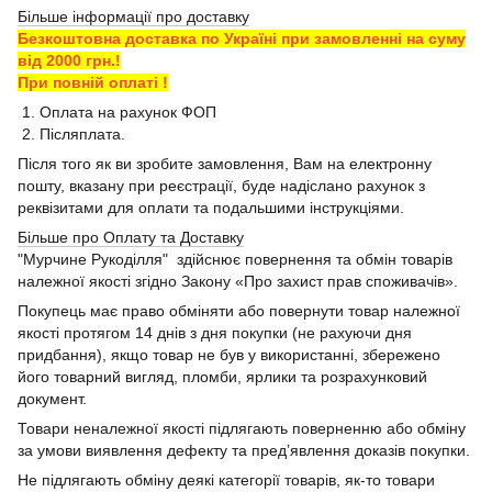
Більше інформації про доставку
Безкоштовна доставка по Україні при замовленні на суму
від 2000 грн.!
При повній оплаті !
1. Оплата на рахунок ФОП
2. Післяплата.
Після того як ви зробите замовлення, Вам на електронну
пошту, вказану при реєстрації, буде надіслано рахунок з
реквізитами для оплати та подальшими інструкціями.
Більше про Оплату та Доставку
"Мурчине Рукоділля" здійснює повернення та обмін товарів
належної якості згідно Закону «Про захист прав споживачів».
Покупець має право обміняти або повернути товар належної
якості протягом 14 днів з дня покупки (не рахуючи дня
придбання), якщо товар не був у використанні, збережено
його товарний вигляд, пломби, ярлики та розрахунковий
документ.
Товари неналежної якості підлягають поверненню або обміну
за умови виявлення дефекту та пред’явлення доказів покупки.
Не підлягають обміну деякі категорії товарів, як-то товари