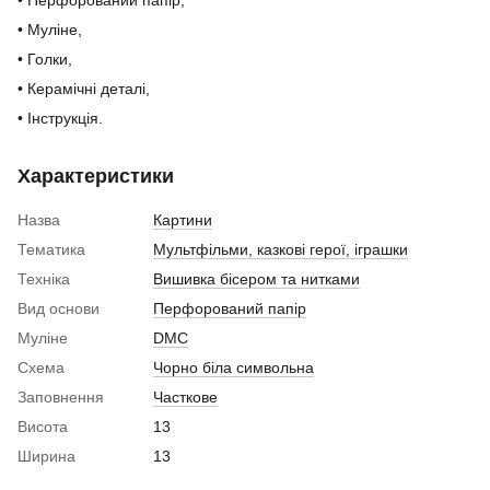
• Перфорований папір,
• Муліне,
• Голки,
• Керамічні деталі,
• Інструкція.
Характеристики
Назва
Картини
Тематика
Мультфільми, казкові герої, іграшки
Техніка
Вишивка бісером та нитками
Вид основи
Перфорований папір
Муліне
DMC
Схема
Чорно біла символьна
Заповнення
Часткове
Висота
13
Ширина
13