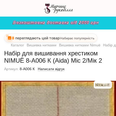
8
переглядають цей товар
Набирає популярність
Каталог
Вишивка нитками
Вишивка нитками Nimuё
Набір д
Набір для вишивання хрестиком
NIMUЁ 8-A006 К (Aida) Mic 2/Мік 2
Артикул:
8-A006 К
Написати відгук