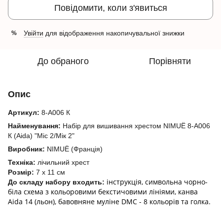
Повідомити, коли з'явиться
Увійти
для відображення накопичувальної знижки
%
До обраного
Порівняти
Опис
Артикул:
8-A006 К
Найменування:
Набір для вишивання хрестом NIMUЁ 8-A006
К (Aida) "Mic 2/Мік 2"
Виробник:
NIMUЁ (Франція)
Техніка:
лічильний хрест
Розмір:
7 х 11 см
інструкція, символьна чорно-
До складу набору входить:
біла схема з кольоровими бекстичовими лініями, канва
Aida 14 (льон), бавовняне муліне DMC - 8 кольорів та голка.