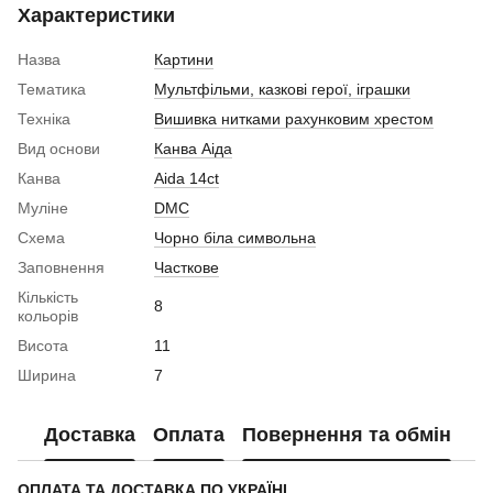
Характеристики
Назва
Картини
Тематика
Мультфільми, казкові герої, іграшки
Техніка
Вишивка нитками рахунковим хрестом
Вид основи
Канва Аіда
Канва
Aida 14ct
Муліне
DMC
Схема
Чорно біла символьна
Заповнення
Часткове
Кількість
8
кольорів
Висота
11
Ширина
7
Доставка
Оплата
Повернення та обмін
ОПЛАТА ТА ДОСТАВКА ПО УКРАЇНІ