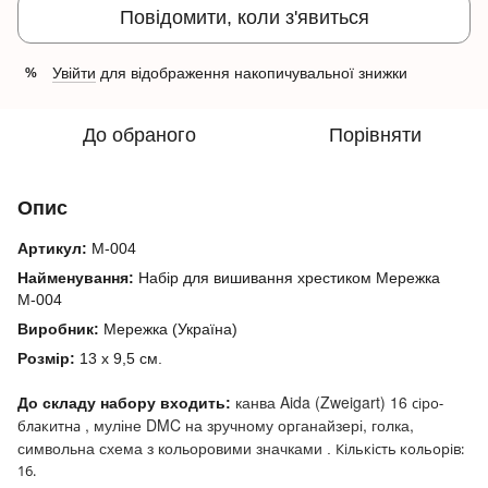
Повідомити, коли з'явиться
Увійти
для відображення накопичувальної знижки
%
До обраного
Порівняти
Опис
Артикул:
М-004
Найменування:
Набір для вишивання хрестиком Мережка
М-004
Виробник:
Мережка (Україна)
Розмір:
13 х 9,5 см.
канва Aida (Zweigart) 16
сіро-
До складу набору входить:
, муліне DMC на зручному органайзері, голка,
блакитна
символьна схема з кольоровими значками
Кількість кольорів:
.
16.