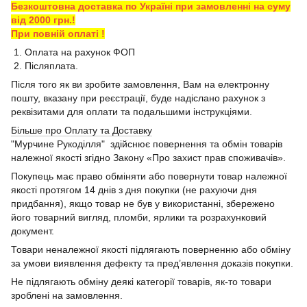
Безкоштовна доставка по Україні при замовленні на суму
від 2000 грн.!
При повній оплаті !
1. Оплата на рахунок ФОП
2. Післяплата.
Після того як ви зробите замовлення, Вам на електронну
пошту, вказану при реєстрації, буде надіслано рахунок з
реквізитами для оплати та подальшими інструкціями.
Більше про Оплату та Доставку
"Мурчине Рукоділля" здійснює повернення та обмін товарів
належної якості згідно Закону «Про захист прав споживачів».
Покупець має право обміняти або повернути товар належної
якості протягом 14 днів з дня покупки (не рахуючи дня
придбання), якщо товар не був у використанні, збережено
його товарний вигляд, пломби, ярлики та розрахунковий
документ.
Товари неналежної якості підлягають поверненню або обміну
за умови виявлення дефекту та пред’явлення доказів покупки.
Не підлягають обміну деякі категорії товарів, як-то товари
зроблені на замовлення.