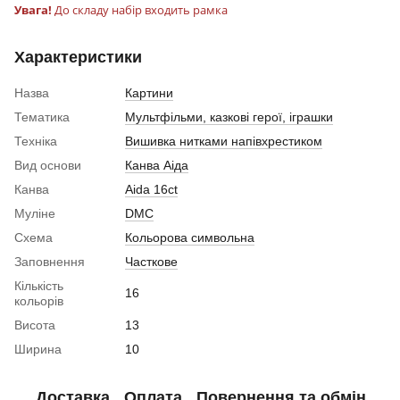
Увага!
До складу набір входить рамка
Характеристики
Назва
Картини
Тематика
Мультфільми, казкові герої, іграшки
Техніка
Вишивка нитками напівхрестиком
Вид основи
Канва Аіда
Канва
Aida 16ct
Муліне
DMC
Схема
Кольорова символьна
Заповнення
Часткове
Кількість
16
кольорів
Висота
13
Ширина
10
Доставка
Оплата
Повернення та обмін