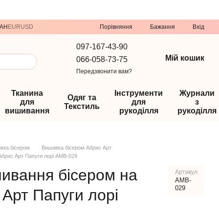
Порівняння
AH
EUR
USD
Бажання
Вхід
097-167-43-90
Мій кошик
066-058-73-75
Передзвонити вам?
Тканина
Інструменти
Журнали
Одяг та
для
для
з
Текстиль
вишивання
рукоділля
рукоділля
вка бісером
Вишивка бісером Абрис Арт
Абрис Арт Папуги лорі АМВ-029
шивання бісером на
Артикул
AMB-
029
 Арт Папуги лорі