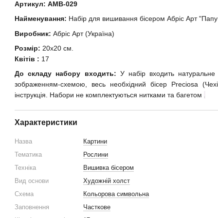
Артикул:
АМВ-029
Найменування:
Набір для вишивання бісером Абріс Арт "Папуг
Виробник:
Абріс Арт (Україна)
Розмір:
20х20 см.
Квітів :
17
До складу набору входить:
У набір входить натуральне
зображенням-схемою, весь необхідний бісер Preciosa (Чехі
інструкція. Набори не комплектуються нитками та багетом
.
Характеристики
Назва
Картини
Тематика
Рослини
Техніка
Вишивка бісером
Вид основи
Художній холст
Схема
Кольорова символьна
Заповнення
Часткове