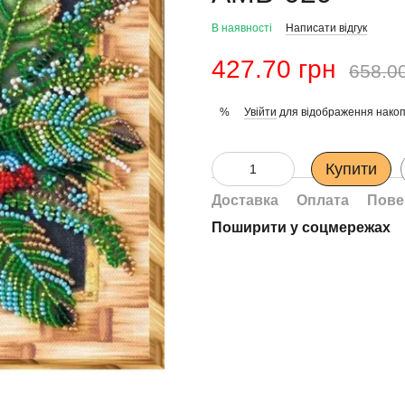
В наявності
Написати відгук
427.70 грн
658.0
Увійти
для відображення накоп
%
Купити
Доставка
Оплата
Пове
Поширити у соцмережах