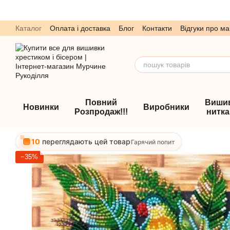
Перейти до основного контенту
Каталог
Оплата і доставка
Блог
Контакти
Відгуки про ма
Обмін та повернення
Угода користувача
Повний
Виши
Новинки
Виробники
Розпродаж!!!
нитк
10
переглядають цей товар
Гарячий попит
−35%