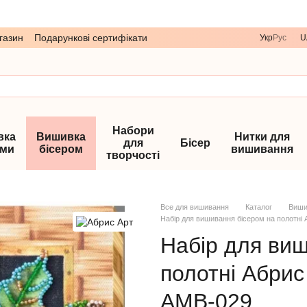
газин
Подарункові сертифікати
Укр
Рус
U
Набори
вка
Вишивка
Нитки для
для
Бісер
ами
бісером
вишивання
творчості
Все для вишивання
Каталог
Виши
Набір для вишивання бісером на полотні 
Набір для ви
полотні Абрис
АМВ-029