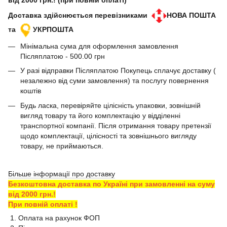
від 2000 грн.! (при повній оплаті)
Доставка здійснюється перевізниками
НОВА ПОШТА
та
УКРПОШТА
Мінімальна сума для оформлення замовлення
Післяплатою - 500.00 грн
У разі відправки Післяплатою Покупець сплачує доставку (
незалежно від суми замовлення) та послугу повернення
коштів
Будь ласка, перевіряйте цілісність упаковки, зовнішній
вигляд товару та його комплектацію у відділенні
транспортної компанії. Після отримання товару претензії
щодо комплектації, цілісності та зовнішнього вигляду
товару, не приймаються.
Більше інформації про доставку
Безкоштовна доставка по Україні при замовленні на суму
від 2000 грн.!
При повній оплаті !
1. Оплата на рахунок ФОП