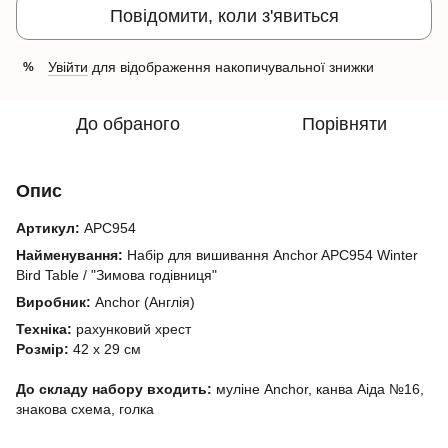
Повідомити, коли з'явиться
Увійти
для відображення накопичувальної знижки
%
До обраного
Порівняти
Опис
Артикул:
APC954
Найменування:
Набір для вишивання Anchor APC954 Winter
Bird Table / "Зимова годівниця"
Виробник:
Anchor (Англія)
Техніка:
рахунковий хрест
Розмір:
42 х 29 см
До складу набору входить:
муліне Anchor, канва Аіда №16,
знакова схема, голка