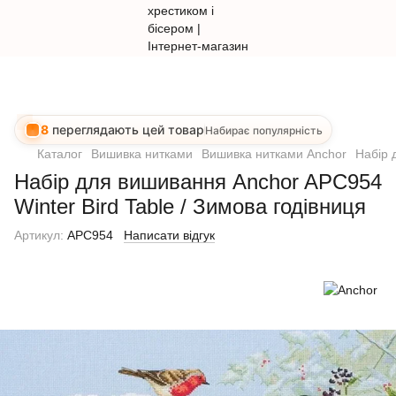
8
переглядають цей товар
Набирає популярність
Каталог
Вишивка нитками
Вишивка нитками Anchor
Набір 
Набір для вишивання Anchor APC954
Winter Bird Table / Зимова годівниця
Артикул:
APC954
Написати відгук